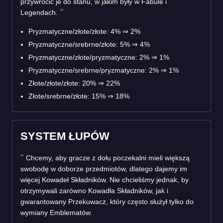
przywrócić je do stanu, w jakim były w Fabule i
Legendach.
Pryzmatyczne/złote/złote: 4%
⇒
2%
Pryzmatyczne/srebrne/złote: 5%
⇒
4%
Pryzmatyczne/złote/pryzmatyczne: 2%
⇒
1%
Pryzmatyczne/srebrne/pryzmatyczne: 2%
⇒
1%
Złote/złote/złote: 20%
⇒
22%
Złote/srebrne/złote: 15%
⇒
18%
SYSTEM ŁUPÓW
Chcemy, aby gracze z dołu poczekalni mieli większą
swobodę w doborze przedmiotów, dlatego dajemy im
więcej Kowadeł Składników. Nie chcieliśmy jednak, by
otrzymywali zarówno Kowadła Składników, jak i
gwarantowany Przekuwacz, który często służył tylko do
wymiany Emblematów.