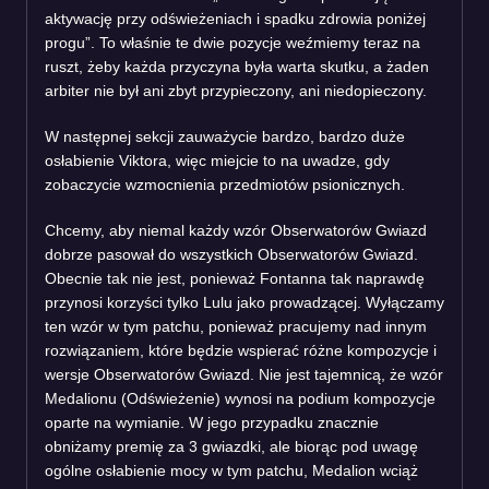
aktywację przy odświeżeniach i spadku zdrowia poniżej
progu”. To właśnie te dwie pozycje weźmiemy teraz na
ruszt, żeby każda przyczyna była warta skutku, a żaden
arbiter nie był ani zbyt przypieczony, ani niedopieczony.
W następnej sekcji zauważycie bardzo, bardzo duże
osłabienie Viktora, więc miejcie to na uwadze, gdy
zobaczycie wzmocnienia przedmiotów psionicznych.
Chcemy, aby niemal każdy wzór Obserwatorów Gwiazd
dobrze pasował do wszystkich Obserwatorów Gwiazd.
Obecnie tak nie jest, ponieważ Fontanna tak naprawdę
przynosi korzyści tylko Lulu jako prowadzącej. Wyłączamy
ten wzór w tym patchu, ponieważ pracujemy nad innym
rozwiązaniem, które będzie wspierać różne kompozycje i
wersje Obserwatorów Gwiazd. Nie jest tajemnicą, że wzór
Medalionu (Odświeżenie) wynosi na podium kompozycje
oparte na wymianie. W jego przypadku znacznie
obniżamy premię za 3 gwiazdki, ale biorąc pod uwagę
ogólne osłabienie mocy w tym patchu, Medalion wciąż