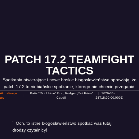
PATCH 17.2 TEAMFIGHT
TACTICS
Spotkania otwierające i nowe boskie błogosławieństwa sprawiają, że
patch 17.2 to niebiańskie spotkanie, którego nie chcecie przegapić.
Aktualizacje
Katie "Riot Ukime" Guo, Rodger „Riot Prism”
2026-04-
gry
Caudill
28T18:00:00.000Z
Och, to istne błogosławieństwo spotkać was tutaj,
drodzy czytelnicy!