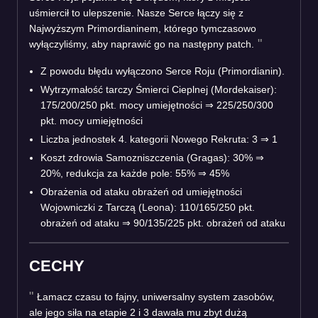
uśmiercił to ulepszenie. Nasze Serce łączy się z
Najwyższym Primordianinem, którego tymczasowo
wyłączyliśmy, aby naprawić go na następny patch.
Z powodu błędu wyłączono Serce Roju (Primordianin).
Wytrzymałość tarczy Śmierci Cieplnej (Mordekaiser):
175/200/250 pkt. mocy umiejętności
⇒
225/250/300
pkt. mocy umiejętności
Liczba jednostek 4. kategorii Nowego Rekruta: 3
⇒
1
Koszt zdrowia Samozniszczenia (Gragas): 30%
⇒
20%, redukcja za każde pole: 55%
⇒
45%
Obrażenia od ataku obrażeń od umiejętności
Wojowniczki z Tarczą (Leona): 110/165/250 pkt.
obrażeń od ataku
⇒
90/135/225 pkt. obrażeń od ataku
CECHY
Łamacz czasu to fajny, uniwersalny system zasobów,
ale jego siła na etapie 2 i 3 dawała mu zbyt dużą