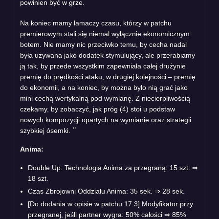
powinien być w grze.
Na koniec mamy łamaczy czasu, którzy w patchu
premierowym stali się niemal wyłącznie ekonomicznym
botem. Nie mamy nic przeciwko temu, by cecha nadal
była używana jako dodatek stymulujący, ale przerabiamy
ją tak, by przede wszystkim zapewniała całej drużynie
premię do prędkości ataku, w drugiej kolejności – premię
do ekonomii, a na koniec, by można było nią grać jako
mini cechą wertykalną pod wymianę. Z niecierpliwością
czekamy, by zobaczyć, jak próg (4) stoi u podstaw
nowych kompozycji opartych na wymianie oraz strategii
szybkiej ósemki.
Anima:
Double Up: Technologia Anima za przegraną: 15 szt.
⇒
18 szt.
Czas Zbrojowni Oddziału Anima: 35 sek.
⇒
28 sek.
[Do dodania w opisie w patchu 17.3] Modyfikator przy
przegranej, jeśli partner wygra: 50% całości
⇒
85%