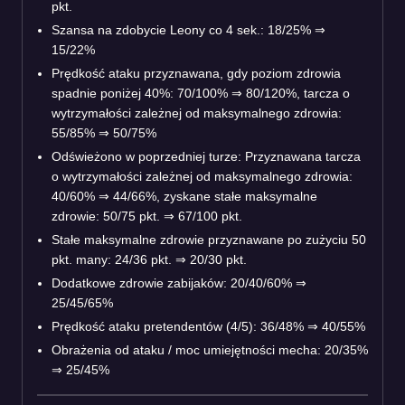
pkt.
Szansa na zdobycie Leony co 4 sek.: 18/25%
⇒
15/22%
Prędkość ataku przyznawana, gdy poziom zdrowia
spadnie poniżej 40%: 70/100%
⇒
80/120%, tarcza o
wytrzymałości zależnej od maksymalnego zdrowia:
55/85%
⇒
50/75%
Odświeżono w poprzedniej turze: Przyznawana tarcza
o wytrzymałości zależnej od maksymalnego zdrowia:
40/60%
⇒
44/66%, zyskane stałe maksymalne
zdrowie: 50/75 pkt.
⇒
67/100 pkt.
Stałe maksymalne zdrowie przyznawane po zużyciu 50
pkt. many: 24/36 pkt.
⇒
20/30 pkt.
Dodatkowe zdrowie zabijaków: 20/40/60%
⇒
25/45/65%
Prędkość ataku pretendentów (4/5): 36/48%
⇒
40/55%
Obrażenia od ataku / moc umiejętności mecha: 20/35%
⇒
25/45%