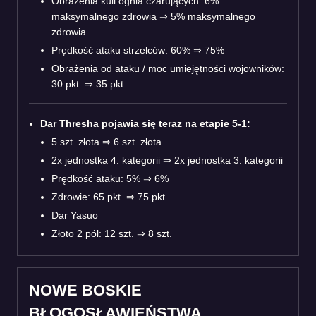
Obrażenia kuli ognia czarujących: 6%
maksymalnego zdrowia
⇒
5% maksymalnego
zdrowia
Prędkość ataku strzelców: 60%
⇒
75%
Obrażenia od ataku / moc umiejętności wojowników:
30 pkt.
⇒
35 pkt.
Dar Thresha pojawia się teraz na etapie 5-1:
5 szt. złota
⇒
6 szt. złota.
2x jednostka 4. kategorii
⇒
2x jednostka 3. kategorii
Prędkość ataku: 5%
⇒
6%
Zdrowie: 65 pkt.
⇒
75 pkt.
Dar Yasuo
Złoto 2 pól: 12 szt.
⇒
8 szt.
NOWE BOSKIE
BŁOGOSŁAWIEŃSTWA