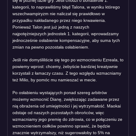
się w późnej fazie gry. Jeśli chodzi o bohaterów 1.
kategorii, to naprawiliśmy błąd Talona, w wyniku którego
wszechwampiryzm nie naliczał się prawidłowo w
przypadku nakładanego przez niego krwawienia.
Ponieważ Talon jest już jedną z naszych
najpotężniejszych jednostek 1. kategorii, wprowadzamy
jednocześnie osłabienie kompensacyjne, aby suma tych
zmian na pewno pozostała osłabieniem.
Jeśli nie domyśliliście się tego po wzmocnieniu Ezreala, to
powiemy wprost: chcemy, żebyście bardziej kreatywnie
korzystali z łamaczy czasu. Z tego względu wzmacniamy
też Milio, by pomóc mu namieszać w mecie.
Po osłabieniu wystających ponad szereg arbitrów
możemy wzmocnić Dianę, zwiększając zadawane przez
nią obrażenia od umiejętności i jej wytrzymałość. Maokai
odstaje od naszych pozostałych obrońców, więc
wzmacniamy jego premię do zdrowia, co w połączeniu ze
wzmocnieniem osiłków powinno sprawić, że będzie
znacznie wytrzymalszy, niż sugerowałoby to 5% na