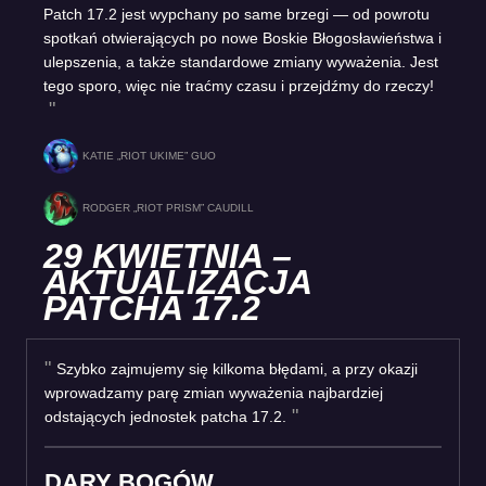
Patch 17.2 jest wypchany po same brzegi — od powrotu
spotkań otwierających po nowe Boskie Błogosławieństwa i
ulepszenia, a także standardowe zmiany wyważenia. Jest
tego sporo, więc nie traćmy czasu i przejdźmy do rzeczy!
KATIE „RIOT UKIME” GUO
RODGER „RIOT PRISM” CAUDILL
29 KWIETNIA –
AKTUALIZACJA
PATCHA 17.2
Szybko zajmujemy się kilkoma błędami, a przy okazji
wprowadzamy parę zmian wyważenia najbardziej
odstających jednostek patcha 17.2.
DARY BOGÓW