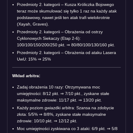
Przedmioty 2. kategorii – Kusza Króliczka Bojowego
teraz może skumulować się tylko 1 raz na każdy atak
podstawowy, nawet jeśli ten atak trafi wielokrotnie
(Xayah, Graves).
Przedmioty 2. kategorii – Obrażenia od ostrzy
Cyklonowych Siekaczy (Etap 2-6):
100/100/150/200/250 pkt.
⇒
80/80/100/130/160 pkt.
Przedmioty 2. kategorii – Obrażenia od ataku Lasera
UwU: 15%
⇒
25%
Wkład arbitra:
Zadaj obrażenia 10 razy: Otrzymywana moc
umiejętności: 8/12 pkt.
⇒
7/10 pkt., zyskane stałe
maksymalne zdrowie: 11/17 pkt.
⇒
13/20 pkt.
Każdy poziom gwiazdki arbitra: Szansa na zdobycie
złota: 5/5%
⇒
8/8%, zyskane stałe maksymalne
zdrowie: 10/10 pkt.
⇒
12/12 pkt.
Moc umiejętności zyskiwana co 3 ataki: 6/9 pkt.
⇒
5/8