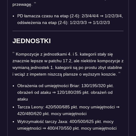
przewagę.
PD łamacza czasu na etap (2-6): 2/3/4/4/4
⇒
1/2/2/3/4,
odświeżenia na etap (2-6): 1/2/2/3/3
⇒
1/1/2/2/3
JEDNOSTKI
Kompozycje z jednostkami 4. i 5. kategorii stały się
znacznie lepsze w patchu 17.2, ale niektóre kompozycje z
wymianą jednostek 1. kategorii są po prostu zbyt stabilne
i wciąż z impetem niszczą plansze o wyższym koszcie.
Obrażenia od umiejętności Briar: 130/195/320 pkt.
obrażeń od ataku
⇒
120/180/285 pkt. obrażeń od
ataku
Tarcza Leony: 420/500/685 pkt. mocy umiejętności
⇒
420/480/620 pkt. mocy umiejętności
Wytrzymałość tarczy Jaxa: 400/500/625 pkt. mocy
umiejętności
⇒
400/470/550 pkt. mocy umiejętności