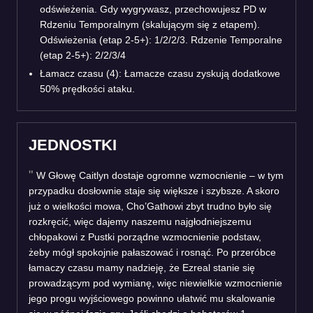
odświeżenia. Gdy wygrywasz, przechowujesz PD w
Rdzeniu Temporalnym (skalującym się z etapem).
Odświeżenia (etap 2-5+): 1/2/2/3. Rdzenie Temporalne
(etap 2-5+): 2/2/3/4
Łamacz czasu (4): Łamacze czasu zyskują dodatkowe
50% prędkości ataku.
JEDNOSTKI
W Głowę Caitlyn dostaje ogromne wzmocnienie – w tym
przypadku dosłownie staje się większe i szybsze. A skoro
już o wielkości mowa, Cho’Gathowi zbyt trudno było się
rozkręcić, więc dajemy naszemu najgłodniejszemu
chłopakowi z Pustki porządne wzmocnienie podstaw,
żeby mógł spokojnie pałaszować i rosnąć. Po przeróbce
łamaczy czasu mamy nadzieję, że Ezreal stanie się
prowadzącym pod wymianę, więc niewielkie wzmocnienie
jego progu wyjściowego powinno ułatwić mu skalowanie