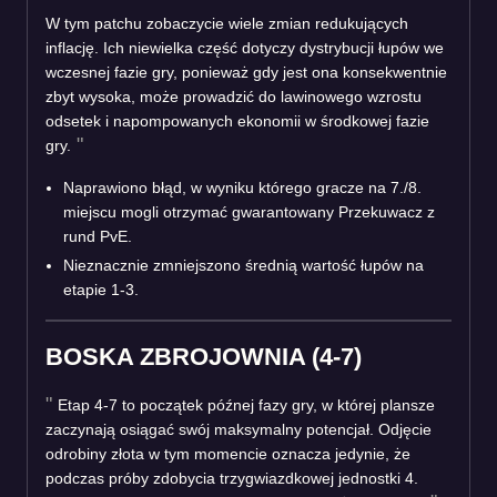
W tym patchu zobaczycie wiele zmian redukujących
inflację. Ich niewielka część dotyczy dystrybucji łupów we
wczesnej fazie gry, ponieważ gdy jest ona konsekwentnie
zbyt wysoka, może prowadzić do lawinowego wzrostu
odsetek i napompowanych ekonomii w środkowej fazie
gry.
Naprawiono błąd, w wyniku którego gracze na 7./8.
miejscu mogli otrzymać gwarantowany Przekuwacz z
rund PvE.
Nieznacznie zmniejszono średnią wartość łupów na
etapie 1-3.
BOSKA ZBROJOWNIA (4-7)
Etap 4-7 to początek późnej fazy gry, w której plansze
zaczynają osiągać swój maksymalny potencjał. Odjęcie
odrobiny złota w tym momencie oznacza jedynie, że
podczas próby zdobycia trzygwiazdkowej jednostki 4.