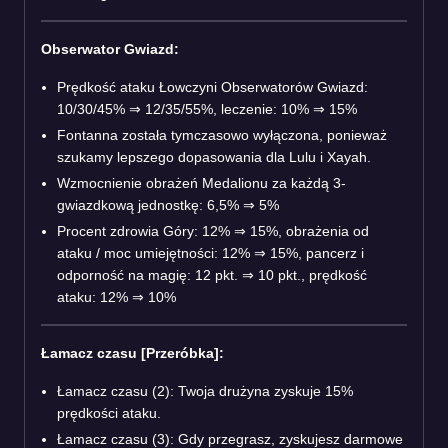
Obserwator Gwiazd:
Prędkość ataku Łowczyni Obserwatorów Gwiazd:
10/30/45%
⇒
12/35/55%, leczenie: 10%
⇒
15%
Fontanna została tymczasowo wyłączona, ponieważ
szukamy lepszego dopasowania dla Lulu i Xayah.
Wzmocnienie obrażeń Medalionu za każdą 3-
gwiazdkową jednostkę: 6,5%
⇒
5%
Procent zdrowia Góry: 12%
⇒
15%, obrażenia od
ataku / moc umiejętności: 12%
⇒
15%, pancerz i
odporność na magię: 12 pkt.
⇒
10 pkt., prędkość
ataku: 12%
⇒
10%
Łamacz czasu [Przeróbka]:
Łamacz czasu (2): Twoja drużyna zyskuje 15%
prędkości ataku.
Łamacz czasu (3): Gdy przegrasz, zyskujesz darmowe