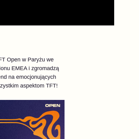
TFT Open w Paryżu we
egionu EMEA i zgromadzą
end na emocjonujących
szystkim aspektom TFT!