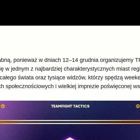
łabną, ponieważ w dniach 12–14 grudnia organizujemy 
ię w jednym z najbardziej charakterystycznych miast r
ałego świata oraz tysiące widzów, którzy spędzą week
h społecznościowych i wielkiej imprezie poświęconej w