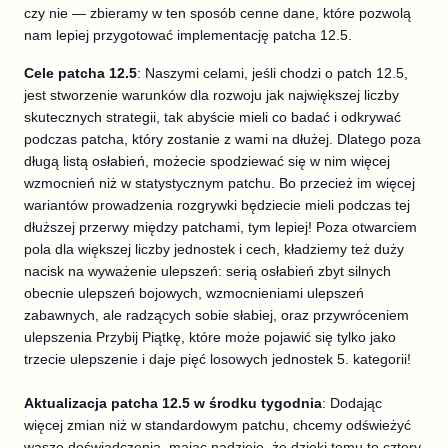
czy nie — zbieramy w ten sposób cenne dane, które pozwolą
nam lepiej przygotować implementację patcha 12.5.
Cele patcha 12.5
: Naszymi celami, jeśli chodzi o patch 12.5,
jest stworzenie warunków dla rozwoju jak największej liczby
skutecznych strategii, tak abyście mieli co badać i odkrywać
podczas patcha, który zostanie z wami na dłużej. Dlatego poza
długą listą osłabień, możecie spodziewać się w nim więcej
wzmocnień niż w statystycznym patchu. Bo przecież im więcej
wariantów prowadzenia rozgrywki będziecie mieli podczas tej
dłuższej przerwy między patchami, tym lepiej! Poza otwarciem
pola dla większej liczby jednostek i cech, kładziemy też duży
nacisk na wyważenie ulepszeń: serią osłabień zbyt silnych
obecnie ulepszeń bojowych, wzmocnieniami ulepszeń
zabawnych, ale radzących sobie słabiej, oraz przywróceniem
ulepszenia Przybij Piątkę, które może pojawić się tylko jako
trzecie ulepszenie i daje pięć losowych jednostek 5. kategorii!
Aktualizacja patcha 12.5 w środku tygodnia
: Dodając
więcej zmian niż w standardowym patchu, chcemy odświeżyć
wasze doświadczenia, mając nadzieję, że dzięki temu te cztery