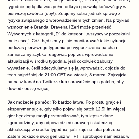
tygodnie będą dla was pełne odkryć i pozwolą kończyć gry w
pierwszej czwórce (oby!). Zdajemy sobie jednak sprawę z
ryzyka związanego z wprowadzeniem tych zmian. Na przykład
wzmocnienie Branda, Dravena i Zeri może przenieść
Wytwornych z kategorii „D” do kategorii „wszyscy w poczekalni
mnie chcą”. Cóż, będziemy pilnie monitorować takie sytuacje
podczas pierwszego tygodnia po wypuszczeniu patcha i
zamierzamy szybko reagować poprzez wprowadzenie
aktualizacji w środku tygodnia, jeśli cokolwiek zaburzy
wyważenie. Jeśli zdecydujemy się ją wprowadzić, dojdzie do
tego najpóźniej do 21:00 CET we wtorek, 8 marca. Zajrzyjcie
na nasz kanał na Twitterze lub sprawdźcie opis patcha, aby
dowiedzieć się więcej,
Jak możecie pomóc:
To bardzo łatwe. Po prostu grajcie i
eksperymentujcie, gdy tylko pojawi się patch 12.5! Im więcej
gier będziemy mogli przeanalizować, tym lepsze dane
zgromadzimy, aby odpowiedzieć sprawną i skuteczną
aktualizacją w środku tygodnia, jeśli zajdzie taka potrzeba.
Zatem pokażcie swój geniusz w TFT i spróbujcie namieszać w