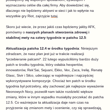
wyznaczaniu celów dla całej firmy. Aby dowiedzieć się,
dlaczego nie będziemy aktywni w sieci i jak to wpłynie na
wszystkie gry Riot, zajrzyjcie
tutaj
.
Skoro już wiecie, że przez jakiś czas będziemy jakby AFK,
pomówmy o
naszych planach stworzenia zdrowej i
stabilnej mety na cztery tygodnie w patchu 12.5
:
Aktualizacja patcha 12.4 w środku tygodnia
: Niniejszym
zdradzam, że nasz plan jest już w trakcie realizacji
*przebieranie palcami*. 22 lutego wypuściliśmy bardzo duży
patch w środku tygodnia, który osłabia hexpertów,
innowatorów, Rek’Sai, Sejuani, Ekko, Vex, Zaca, Irelię, Renatę
Glasc, Sivir i Silco, uderzając w najsilniejsze i najczęściej
wykorzystywane kompozycje. Chociaż ten patch w środku
tygodnia był potrzebny, aby zachować jak najlepsze wyważenie
Neonowych Nocy, pozwolił nam także rozdzielić większe
zmiany, które w innym wypadku musiałyby poczekać do patcha
12.5. Co ważniejsze ta aktualizacja daje nam czas na
przyjrzenie się zmianom mety i ocenienie, czy się sprawdzają,