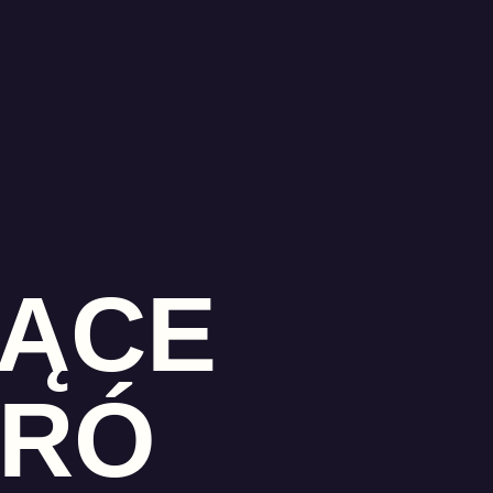
ĄCE
ERÓ