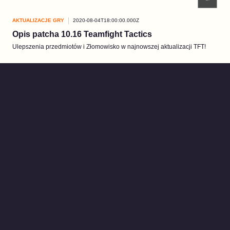
AKTUALIZACJE GRY
2020-08-04T18:00:00.000Z
Opis patcha 10.16 Teamfight Tactics
Ulepszenia przedmiotów i Złomowisko w najnowszej aktualizacji TFT!