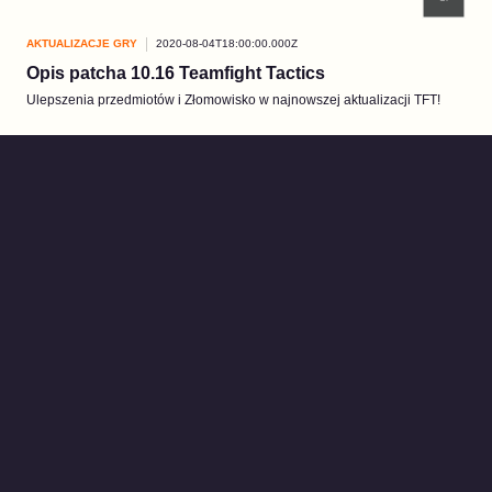
AKTUALIZACJE GRY
2020-08-04T18:00:00.000Z
Opis patcha 10.16 Teamfight Tactics
Ulepszenia przedmiotów i Złomowisko w najnowszej aktualizacji TFT!