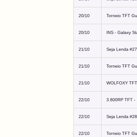
20/10
Torneio TFT Gu
20/10
INS - Galaxy S
21/10
Seja Lenda #27
21/10
Torneio TFT Gu
21/10
WOLFOXY TFT
22/10
3.800RP TFT - 
22/10
Seja Lenda #28
22/10
Torneio TFT Gu