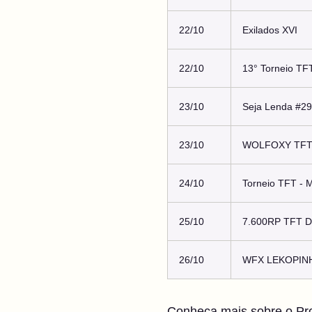
22/10
Exilados XVI
22/10
13° Torneio TF
23/10
Seja Lenda #29
23/10
WOLFOXY TFT
24/10
Torneio TFT - 
25/10
7.600RP TFT DU
26/10
WFX LEKOPINH
Conheça mais sobre o
Pr