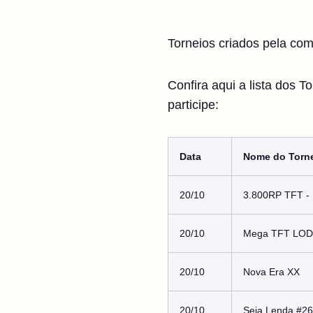
Torneios criados pela co
Confira aqui a lista dos 
participe:
Data
Nome do Torn
20/10
3.800RP TFT - 
20/10
Mega TFT LOD 
20/10
Nova Era XX
20/10
Seja Lenda #26