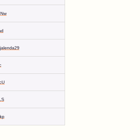
DUNw
ad
ejalenda29
c
IcU
iLS
qkp