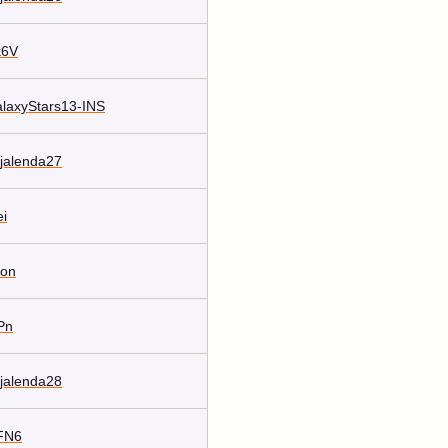
k6V
GalaxyStars13-INS
ejalenda27
ei
don
SPn
ejalenda28
LFN6