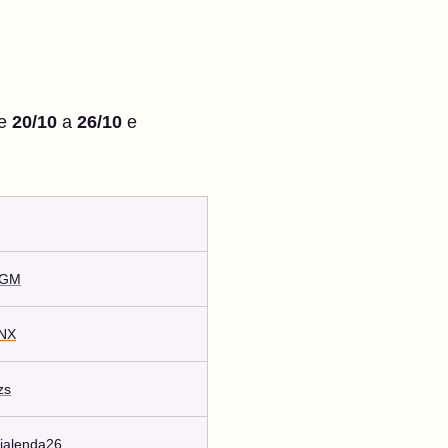
de
20/10
a
26/10
e
xeGM
lNX
zs
ejalenda26