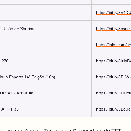
https://bit.ly/3n4
T União de Shurima
https://bit.ly/3axdc
https://lolbr.com/s
 276
https://bit.ly/3izIaD
Mauá Esports 14º Edição (16h)
https://bit.ly/3FLW
PLAS - Kizilla #8
https://bit.ly/3DDY
A TFT 33
https://bit.ly/3BcU
ograma de Apoio a Torneios da Comunidade de TFT
.