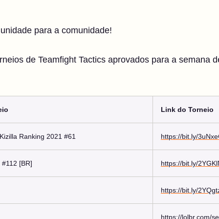
munidade para a comunidade!
Torneios de Teamfight Tactics aprovados para a semana 
eio
Link do Torneio
Kizilla Ranking 2021 #61
https://bit.ly/3uN
#112 [BR]
https://bit.ly/2YGK
https://bit.ly/2YQgt
https://lolbr.com/s