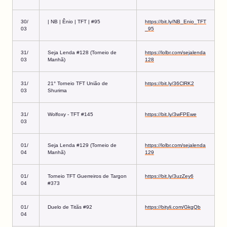
30/
| NB | Ênio | TFT | #95
https://bit.ly/NB_Enio_TFT
03
_95
31/
Seja Lenda #128 (Torneio de
https://lolbr.com/sejalenda
03
Manhã)
128
31/
21° Torneio TFT União de
https://bit.ly/36ClRK2
03
Shurima
31/
Wolfoxy - TFT #145
https://bit.ly/3wFPEwe
03
01/
Seja Lenda #129 (Torneio de
https://lolbr.com/sejalenda
04
Manhã)
129
01/
Torneio TFT Guerreiros de Targon
https://bit.ly/3uzZey6
04
#373
01/
Duelo de Titãs #92
https://bityli.com/GkgQb
04