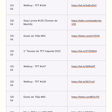
01/
Wolfoxy - TFT #146
https://bit.ly/3wEsZAC
04
02/
Seja Lenda #130 (Torneio de
https://lolbr.com/sejalenda
04
Manhã)
130
02/
Duelo de Titãs #93
https://bityli.com/mYGVA
04
02/
1° Torneio de TFT Imperial 2022
https://bit.ly/37ZG90H
04
02/
Wolfoxy - TFT #147
https://bit.ly/36R4dlT
04
03/
Wolfoxy - TFT #148
https://bit.ly/3iU7uUl
04
03/
Duelo de Titãs #94
https://bityli.com/BOvYD
04