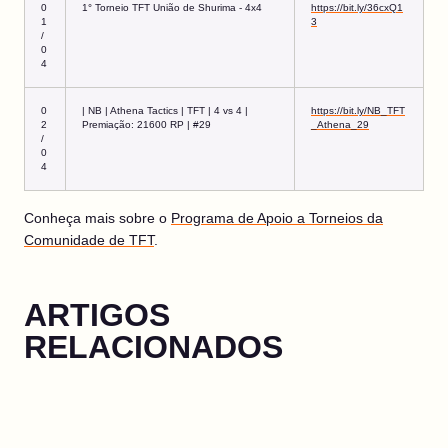
0
1° Torneio TFT União de Shurima - 4x4
https://bit.ly/36cxQ1
1
3
/
0
4
0
| NB | Athena Tactics | TFT | 4 vs 4 |
https://bit.ly/NB_TFT
2
Premiação: 21600 RP | #29
_Athena_29
/
0
4
Conheça mais sobre o
Programa de Apoio a Torneios da
Comunidade de TFT
.
ARTIGOS
RELACIONADOS