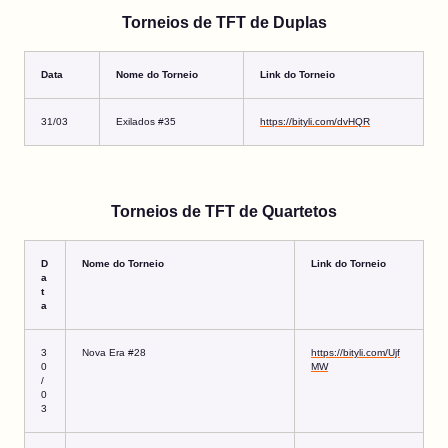
Torneios de TFT de Duplas
Data
Nome do Torneio
Link do Torneio
31/03
Exilados #35
https://bityli.com/dvHQR
Torneios de TFT de Quartetos
D
Nome do Torneio
Link do Torneio
a
t
a
3
Nova Era #28
https://bityli.com/Ujf
0
MW
/
0
3