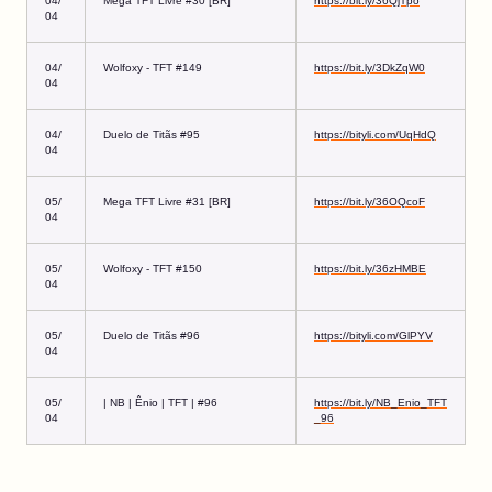
04/
Mega TFT Livre #30 [BR]
https://bit.ly/36QjTpo
04
04/
Wolfoxy - TFT #149
https://bit.ly/3DkZqW0
04
04/
Duelo de Titãs #95
https://bityli.com/UqHdQ
04
05/
Mega TFT Livre #31 [BR]
https://bit.ly/36OQcoF
04
05/
Wolfoxy - TFT #150
https://bit.ly/36zHMBE
04
05/
Duelo de Titãs #96
https://bityli.com/GlPYV
04
05/
| NB | Ênio | TFT | #96
https://bit.ly/NB_Enio_TFT
04
_96