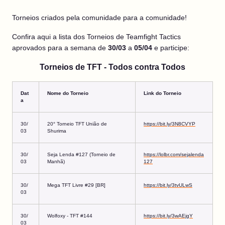
Torneios criados pela comunidade para a comunidade!
Confira aqui a lista dos Torneios de Teamfight Tactics
aprovados para a semana de
30/03
a
05/04
e participe:
Torneios de TFT - Todos contra Todos
Dat
Nome do Torneio
Link do Torneio
a
30/
20° Torneio TFT União de
https://bit.ly/3N8CVYP
03
Shurima
30/
Seja Lenda #127 (Torneio de
https://lolbr.com/sejalenda
03
Manhã)
127
30/
Mega TFT Livre #29 [BR]
https://bit.ly/3tvULwS
03
30/
Wolfoxy - TFT #144
https://bit.ly/3wAEjgY
03