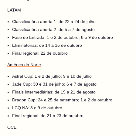
LATAM
Classificatória aberta 1: de 22 a 24 de julho
Classificatória aberta 2: de 5 a 7 de agosto
Fase de Entrada: 1 e 2 de outubro; 8 e 9 de outubro
Eliminatórias: de 14 a 16 de outubro
Final regional: 22 de outubro
América do Norte
Astral Cup: 1 e 2 de julho; 9 e 10 de julho
Jade Cup: 30 e 31 de julho; 6 e 7 de agosto
Finais intermediárias: de 19 a 21 de agosto
Dragon Cup: 24 e 25 de setembro; 1 e 2 de outubro
LCQ NA: 8 e 9 de outubro
Final regional: de 21 a 23 de outubro
OCE