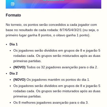
Formato
No torneio, os pontos serão concedidos a cada jogador com
base no resultado de cada rodada: 8/7/6/5/4/3/2/1 (ou seja, o
primeiro lugar ganha 8 pontos, o oitavo ganha 1 ponto).
Dia 1
Os jogadores serão divididos em grupos de 8 e jogarão 5
rodadas cada. Os grupos serão misturados após as duas
primeiras partidas.
(NOVO)
Todos os 32 jogadores avançarão para o dia 2.
Dia 2
(NOVO)
Os jogadores mantêm os pontos do dia 1.
Os jogadores serão divididos em grupos de 8 e jogarão 5
rodadas cada. Os grupos serão misturados após as duas
primeiras partidas.
Os 8 melhores jogadores avançarão para o dia 3.