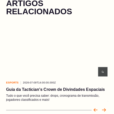
ARTIGOS
RELACIONADOS
ESPORTS
2026-07-09T14:00:00.000Z
ESP
Guia da Tactician's Crown de Divindades Espaciais
Fin
Tudo o que você precisa saber: drops, cronograma de transmissão,
Os m
jogadores classificados e mais!
julh