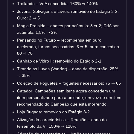
Trollando – VdA concedida: 160% ⇒ 140%
Jovens, Selvagens e Livres: removido do Estágio 3-2.
Ouro: 2 ⇒ 5
Magia Proibida – abates por acúmulo: 3 ⇒ 2; DdA por
acúmulo: 1,5% ⇒ 2%
Pensando no Futuro – recompensa em ouro
acelerada, turnos necessários: 6 ⇒ 5; ouro concedido:
80 ⇒ 70
Canhão de Vidro II: removido do Estágio 2-1
Tirando as Luvas (Vander) – dano de dispersão: 25%
⇒ 35%
Coleção de Foguetes – foguetes necessários: 75 ⇒ 65
Catador: Campeões sem itens agora concedem um
item personalizado para a unidade, em vez de um item
recomendado do Campeão que está morrendo.
Loja Bugada: removido do Estágio 3-2.
Ativação da característica – Reunião – dano do
terremoto da Vi: 150% ⇒ 120%
Ativação de característica – Irmãs agora concede