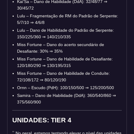
Kai'Sa – Dano de Habilidade (DdA): 32/48/77
⇒
30/45/72
Lulu – Fragmentação de RM do Padrão de Serpente:
5/7/10
⇒
4/6/8
Lulu – Dano de Habilidade do Padrão de Serpente:
150/225/360
⇒
140/210/335
Miss Fortune – Dano do acerto secundário de
Desafiante: 30%
⇒
35%
Miss Fortune – Dano de Habilidade de Desafiante:
120/180/290
⇒
130/195/315
Miss Fortune – Dano de Habilidade de Conduíte:
72/108/172
⇒
80/120/190
Ornn – Escudo (PdH): 100/150/500
⇒
125/200/500
Samira – Dano de Habilidade (DdA): 360/540/860
⇒
375/560/900
UNIDADES: TIER 4
No geral, estamos tentando elevar o nível das unidades