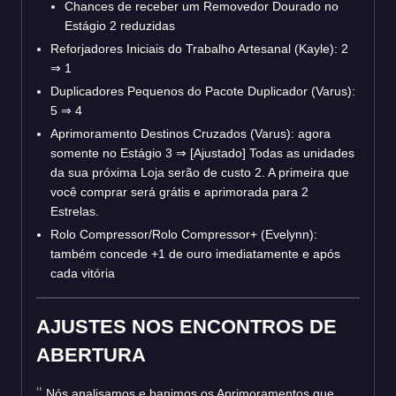
Chances de receber um Removedor Dourado no
Estágio 2 reduzidas
Reforjadores Iniciais do Trabalho Artesanal (Kayle): 2
⇒
1
Duplicadores Pequenos do Pacote Duplicador (Varus):
5
⇒
4
Aprimoramento Destinos Cruzados (Varus): agora
somente no Estágio 3
⇒
[Ajustado] Todas as unidades
da sua próxima Loja serão de custo 2. A primeira que
você comprar será grátis e aprimorada para 2
Estrelas.
Rolo Compressor/Rolo Compressor+ (Evelynn):
também concede +1 de ouro imediatamente e após
cada vitória
AJUSTES NOS ENCONTROS DE
ABERTURA
Nós analisamos e banimos os Aprimoramentos que