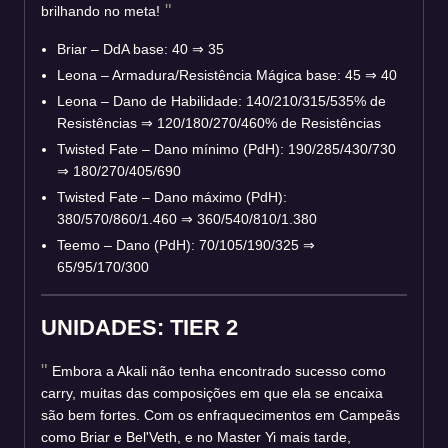
brilhando no meta!
Briar – DdA base: 40
⇒
35
Leona – Armadura/Resistência Mágica base: 45
⇒
40
Leona – Dano de Habilidade: 140/210/315/535% de
Resistências
⇒
120/180/270/460% de Resistências
Twisted Fate – Dano mínimo (PdH): 190/285/430/730
⇒
180/270/405/690
Twisted Fate – Dano máximo (PdH):
380/570/860/1.460
⇒
360/540/810/1.380
Teemo – Dano (PdH): 70/105/190/325
⇒
65/95/170/300
UNIDADES: TIER 2
Embora a Akali não tenha encontrado sucesso como
carry, muitas das composições em que ela se encaixa
são bem fortes. Com os enfraquecimentos em Campeãs
como Briar e Bel'Veth, e no Master Yi mais tarde,