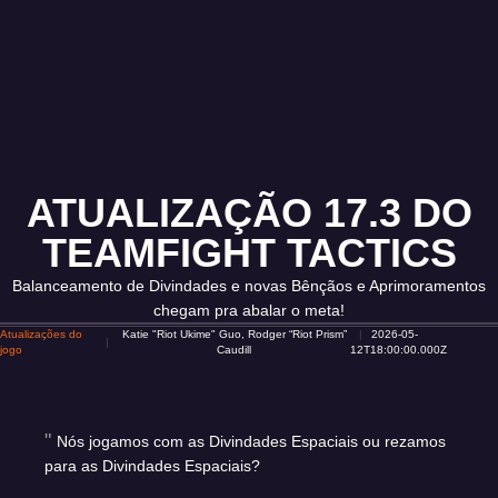
ATUALIZAÇÃO 17.3 DO
TEAMFIGHT TACTICS
Balanceamento de Divindades e novas Bênçãos e Aprimoramentos
chegam pra abalar o meta!
Atualizações do
Katie "Riot Ukime" Guo, Rodger “Riot Prism”
2026-05-
jogo
Caudill
12T18:00:00.000Z
Nós jogamos com as Divindades Espaciais ou rezamos
para as Divindades Espaciais?