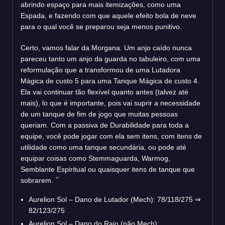
abrindo espaço para mais itemizações, como uma
Espada, e fazendo com que aquele efeito bola de neve
para o qual você se preparou seja menos punitivo.
Certo, vamos falar da Morgana. Um anjo caído nunca
pareceu tanto um anjo da guarda no tabuleiro, com uma
reformulação que a transformou de uma Lutadora
Mágica de custo 5 para uma Tanque Mágica de custo 4.
Ela vai continuar tão flexível quanto antes (talvez até
mais), lo que é importante, pois vai suprir a necessidade
de um tanque de fim de jogo que muitas pessoas
queriam. Com a passiva de Durabilidade para toda a
equipe, você pode jogar com ela sem itens, com itens de
utilidade como uma tanque secundária, ou pode até
equipar coisas como Stemmaguarda, Warmog,
Semblante Espiritual ou quaisquer itens de tanque que
sobrarem.
Aurelion Sol – Dano de Lutador (Mech): 78/118/275
⇒
82/123/275
Aurelion Sol – Dano do Raio (não Mech):