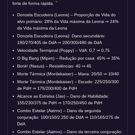
forte de forma rápida.
Donzela Escudeira (Leona) – Proporção de Vida do
alvo primário: 28% da Vida máxima da Leona
⇒
24%
da Vida máxima da Leona
Donzela Escudeira (Leona): Dano secundário:
180/270/405 de DdA
⇒
200/300/480 de DdA
Velocidade Termipnal (Poppy) – VdA: 0,7
⇒
0,75
O Big Bang (Mipim) – Redução por casa: 45%
⇒
35%
Bonk! (Nasus) – Resistências: 40
⇒
45
Morte Térmica (Mordekaiser) – Mana: 20/50
⇒
10/40
Morte Térmica (Mordekaiser) – Escudo: 225/250/300
de PdH
⇒
175/200/400 de PdH
Alcance as Estrelas (Jax) – Dano de Habilidade:
155/230/375 de PdH
⇒
170/250/450 de PdH
Combo Estelar (Aatrox) – Dano da segunda
conjuração: 100/150/2.250 de DdA
⇒
110/165/275 de
DdA
Combo Estelar (Aatrox) – Dano da terceira conjuração: