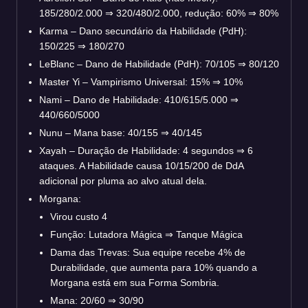
185/280/2.000
⇒
320/480/2.000, redução: 60%
⇒
80%
Karma – Dano secundário da Habilidade (PdH):
150/225
⇒
180/270
LeBlanc – Dano de Habilidade (PdH): 70/105
⇒
80/120
Master Yi – Vampirismo Universal: 15%
⇒
10%
Nami – Dano de Habilidade: 410/615/5.000
⇒
440/660/5000
Nunu – Mana base: 40/155
⇒
40/145
Xayah – Duração de Habilidade: 4 segundos
⇒
6
ataques. A Habilidade causa 10/15/200 de DdA
adicional por pluma ao alvo atual dela.
Morgana:
Virou custo 4
Função: Lutadora Mágica
⇒
Tanque Mágica
Dama das Trevas: Sua equipe recebe 4% de
Durabilidade, que aumenta para 10% quando a
Morgana está em sua Forma Sombria.
Mana: 20/60
⇒
30/90