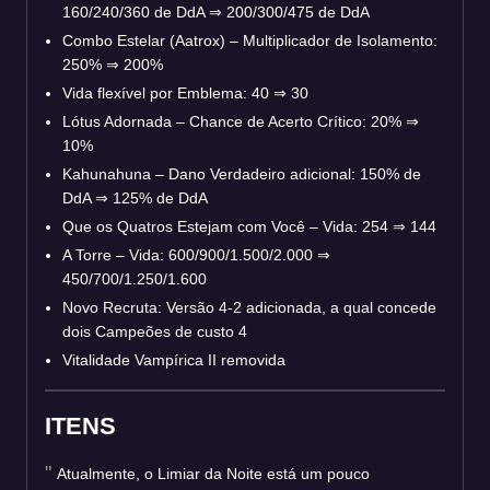
160/240/360 de DdA
⇒
200/300/475 de DdA
Combo Estelar (Aatrox) – Multiplicador de Isolamento:
250%
⇒
200%
Vida flexível por Emblema: 40
⇒
30
Lótus Adornada – Chance de Acerto Crítico: 20%
⇒
10%
Kahunahuna – Dano Verdadeiro adicional: 150% de
DdA
⇒
125% de DdA
Que os Quatros Estejam com Você – Vida: 254
⇒
144
A Torre – Vida: 600/900/1.500/2.000
⇒
450/700/1.250/1.600
Novo Recruta: Versão 4-2 adicionada, a qual concede
dois Campeões de custo 4
Vitalidade Vampírica II removida
ITENS
Atualmente, o Limiar da Noite está um pouco