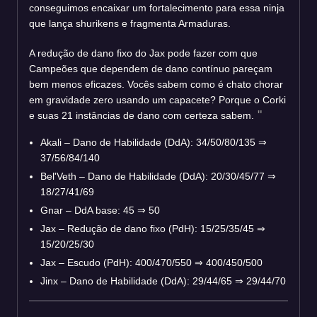
conseguimos encaixar um fortalecimento para essa ninja
que lança shurikens e fragmenta Armaduras.
A redução de dano fixo do Jax pode fazer com que
Campeões que dependem de dano contínuo pareçam
bem menos eficazes. Vocês sabem como é chato chorar
em gravidade zero usando um capacete? Porque o Corki
e suas 21 instâncias de dano com certeza sabem.
Akali – Dano de Habilidade (DdA): 34/50/80/135
⇒
37/56/84/140
Bel'Veth – Dano de Habilidade (DdA): 20/30/45/77
⇒
18/27/41/69
Gnar – DdA base: 45
⇒
50
Jax – Redução de dano fixo (PdH): 15/25/35/45
⇒
15/20/25/30
Jax – Escudo (PdH): 400/470/550
⇒
400/450/500
Jinx – Dano de Habilidade (DdA): 29/44/65
⇒
29/44/70