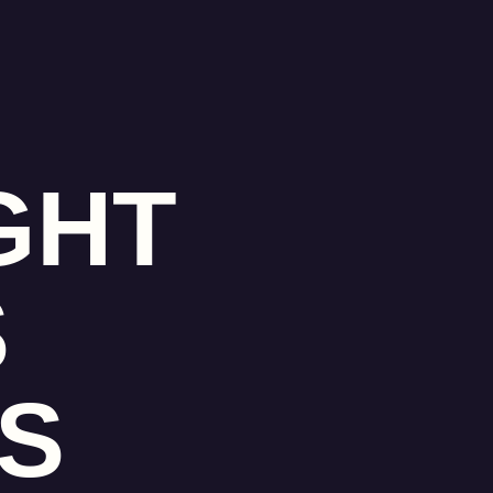
GHT
S
S