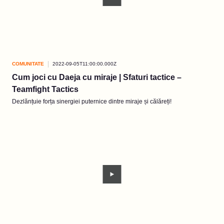
COMUNITATE
2022-09-05T11:00:00.000Z
Cum joci cu Daeja cu miraje | Sfaturi tactice –
Teamfight Tactics
Dezlănțuie forța sinergiei puternice dintre miraje și călăreți!