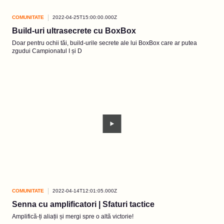
COMUNITATE
2022-04-25T15:00:00.000Z
Build-uri ultrasecrete cu BoxBox
Doar pentru ochii tăi, build-urile secrete ale lui BoxBox care ar putea
zgudui Campionatul I și D
COMUNITATE
2022-04-14T12:01:05.000Z
Senna cu amplificatori | Sfaturi tactice
Amplifică-ți aliații și mergi spre o altă victorie!