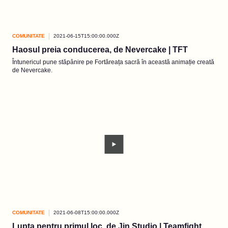
COMUNITATE
2021-06-15T15:00:00.000Z
Haosul preia conducerea, de Nevercake | TFT
Întunericul pune stăpânire pe Fortăreața sacră în această animație creată
de Nevercake.
COMUNITATE
2021-06-08T15:00:00.000Z
Lupta pentru primul loc, de Jin Studio | Teamfight