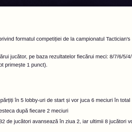
 privind formatul competiției de la campionatul Tactician'
ărui jucător, pe baza rezultatelor fiecărui meci: 8/7/6/5/4/
opt primește 1 punct).
părțiți în 5 lobby-uri de start și vor juca 6 meciuri în total
esteca după fiecare 2 meciuri
2 de jucători avansează în ziua 2, iar ultimii 8 jucători vor