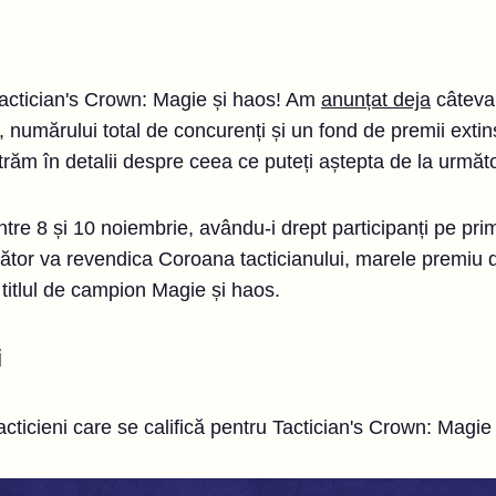
actician's Crown: Magie și haos! Am
anunțat deja
câteva 
, numărului total de concurenți și un fond de premii extin
trăm în detalii despre ceea ce puteți aștepta de la urmă
tre 8 și 10 noiembrie, avându-i drept participanți pe prim
ucător va revendica Coroana tacticianului, marele premiu
titlul de campion Magie și haos.
i
acticieni care se califică pentru Tactician's Crown: Magie