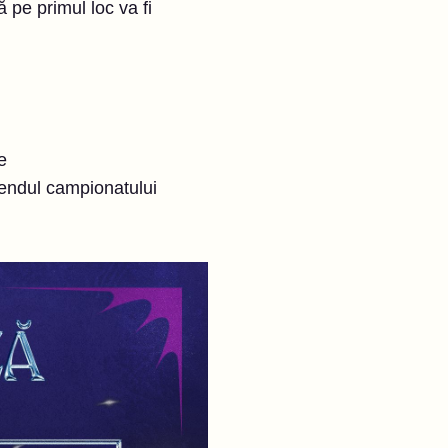
 pe primul loc va fi
e
kendul campionatului