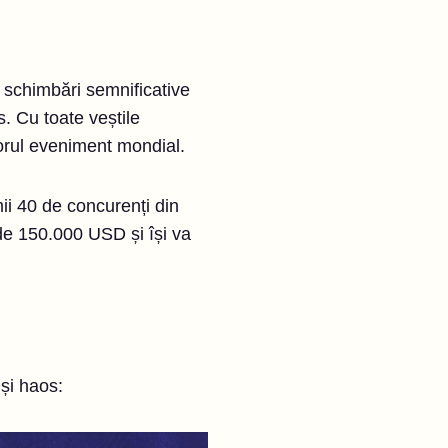
schimbări semnificative
s. Cu toate veștile
torul eveniment mondial.
ii 40 de concurenți din
 de 150.000 USD și își va
 și haos: