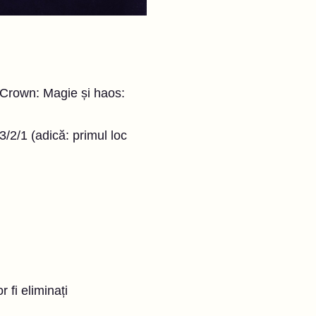
s Crown: Magie și haos:
3/2/1 (adică: primul loc
 fi eliminați