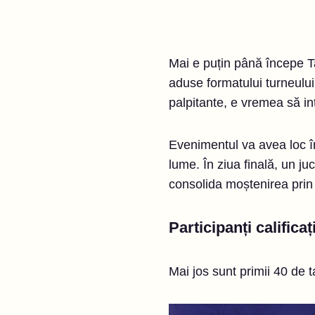
Mai e puțin până începe T
aduse formatului turneului
palpitante, e vremea să in
Evenimentul va avea loc în
lume. În ziua finală, un j
consolida moștenirea prin 
Participanți calificaț
Mai jos sunt primii 40 de t