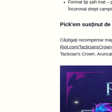
Format tip șah mat – p
încoronat drept campi
Pick'em susținut d
Câștigați recompense magi
Riot.com/TacticiansCrown
Tactician's Crown. Aruncați