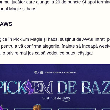
rimul jucător care ajunge la 20 de puncte ȘI apoi termină
onul Magie și haos!
e AWS
ce în Pick'Em Magie și haos, susținut de AWS! Intrați p
pentru a vă confirma alegerile, înainte să înceapă wee
 o privire mai jos ca să vedeți ce puteți câștiga: