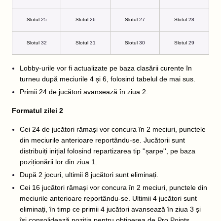
Slotul
25
Slotul
26
Slotul
27
Slotul
28
Slotul
32
Slotul
31
Slotul
30
Slotul
29
Lobby-urile vor fi actualizate pe baza clasării curente în
turneu după meciurile 4 și 6, folosind tabelul de mai sus.
Primii 24 de jucători avansează în ziua 2.
Formatul zilei 2
Cei 24 de jucători rămași vor concura în 2 meciuri, punctele
din meciurile anterioare reportându-se. Jucătorii sunt
distribuiți inițial folosind repartizarea tip ''șarpe'', pe baza
poziționării lor din ziua 1.
După 2 jocuri, ultimii 8 jucători sunt eliminați.
Cei 16 jucători rămași vor concura în 2 meciuri, punctele din
meciurile anterioare reportându-se. Ultimii 4 jucători sunt
eliminați, în timp ce primii 4 jucători avansează în ziua 3 și
își consolidează poziția pentru obținerea de Pro Points.