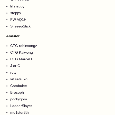
lil steppy
steppy
FW AQ1H
SheeepStick
Americi:
CTG robinsongz
CTG Kaiweng
CTG Marcel P
J or C
rety
vit setsuko
Cambulee
Broseph
pockygom
LadderSlayer
me1stor8th