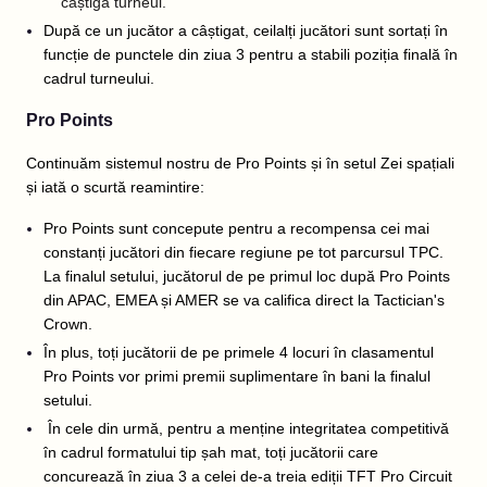
câștigă turneul.
După ce un jucător a câștigat, ceilalți jucători sunt sortați în
funcție de punctele din ziua 3 pentru a stabili poziția finală în
cadrul turneului.
Pro Points
Continuăm sistemul nostru de Pro Points și în setul Zei spațiali
și iată o scurtă reamintire:
Pro Points sunt concepute pentru a recompensa cei mai
constanți jucători din fiecare regiune pe tot parcursul TPC.
La finalul setului, jucătorul de pe primul loc după Pro Points
din APAC, EMEA și AMER se va califica direct la Tactician's
Crown.
În plus, toți jucătorii de pe primele 4 locuri în clasamentul
Pro Points vor primi premii suplimentare în bani la finalul
setului.
În cele din urmă, pentru a menține integritatea competitivă
în cadrul formatului tip șah mat, toți jucătorii care
concurează în ziua 3 a celei de-a treia ediții TFT Pro Circuit