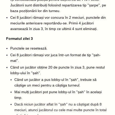
Jucătorii sunt distribuiți folosind repartizarea tip ''șarpe'', pe
baza poziționării lor din turneu.
Cei 8 jucători rămași vor concura în 2 meciuri, punctele din
meciurile anterioare reportându-se. Primii 4 jucători
avansează în ziua 3, în timp ce ultimii 4 sunt eliminați.
Formatul zilei 3
Punctele se resetează.
Cei 8 jucători rămași vor juca într-un format de tip ''șah-
mat''.
Când un jucător obține 20 de puncte în ziua 3, pune restul
lobby-ului în ''șah''.
Când un jucător a pus lobby-ul în ''șah'', trebuie să
câștige un meci pentru a câștiga turneul.
Mai mulți jucători pot pune lobby-ul în ''șah'' în același
timp.
Dacă niciun jucător aflat în ''șah'' nu a câștigat după 8
meciuri, atunci jucătorul cu cele mai multe puncte în total