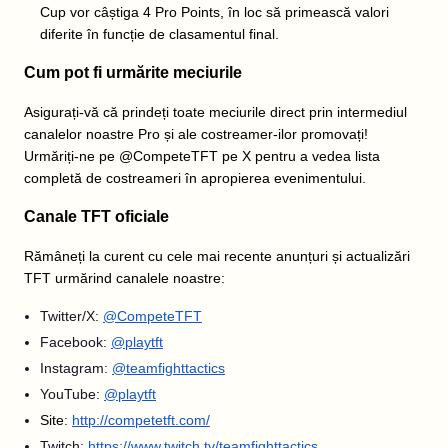
Cup vor câștiga 4 Pro Points, în loc să primească valori
diferite în funcție de clasamentul final.
Cum pot fi urmărite meciurile
Asigurați-vă că prindeți toate meciurile direct prin intermediul
canalelor noastre Pro și ale costreamer-ilor promovați!
Urmăriți-ne pe @CompeteTFT pe X pentru a vedea lista
completă de costreameri în apropierea evenimentului.
Canale TFT oficiale
Rămâneți la curent cu cele mai recente anunțuri și actualizări
TFT urmărind canalele noastre:
Twitter/X:
@CompeteTFT
Facebook:
@playtft
Instagram:
@teamfighttactics
YouTube:
@playtft
Site
:
http://competetft.com/
Twitch:
https://www.twitch.tv/teamfighttactics