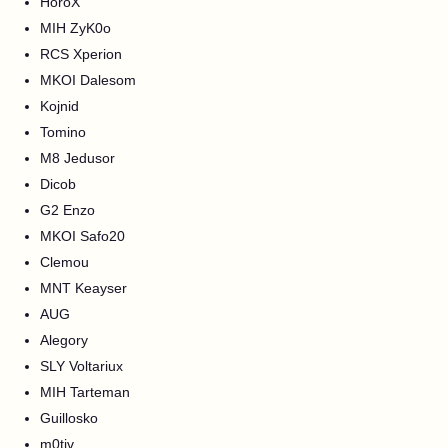
HoroX
MIH ZyK0o
RCS Xperion
MKOI Dalesom
Kojnid
Tomino
M8 Jedusor
Dicob
G2 Enzo
MKOI Safo20
Clemou
MNT Keayser
AUG
Alegory
SLY Voltariux
MIH Tarteman
Guillosko
m0tiv