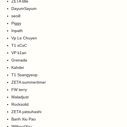
ZETA title
DayumSayum
seoill
Piggy
Inpath
Vp Le Chuyen
T1 sCsC
VP k1an
Grenade
Kahdei
T1 Ssangyeop
ZETA summertimer
FW terry
Maladjust
Rocksolid
ZETA yatsuhashi
Banh Xiu Pao
WithoutYou