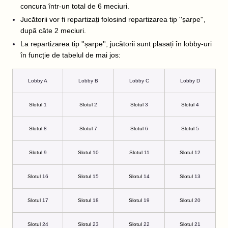
concura într-un total de 6 meciuri.
Jucătorii vor fi repartizați folosind repartizarea tip ''șarpe'',
după câte 2 meciuri.
La repartizarea tip ''șarpe'', jucătorii sunt plasați în lobby-uri
în funcție de tabelul de mai jos:
Lobby A
Lobby B
Lobby C
Lobby D
Slotul
1
Slotul
2
Slotul
3
Slotul
4
Slotul
8
Slotul
7
Slotul
6
Slotul
5
Slotul
9
Slotul
10
Slotul
11
Slotul
12
Slotul
16
Slotul
15
Slotul
14
Slotul
13
Slotul
17
Slotul
18
Slotul
19
Slotul
20
Slotul
24
Slotul
23
Slotul
22
Slotul
21