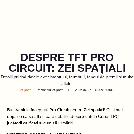
DESPRE TFT PRO
CIRCUIT: ZEI SPAȚIALI
Detalii privind datele evenimentului, formatul, fondul de premii și multe
altele.
eSports
Personalul eSports TFT
2026-04-27T14:00:00.000Z
Bun-venit la începutul Pro Circuit pentru Zei spațiali! Citiți mai
departe ca să aflați toate detaliile despre datele Cupei TPC,
jucătorii calificați și cum să urmăriți.