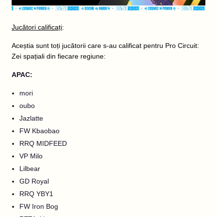
Jucători calificați
:
Aceștia sunt toți jucătorii care s-au calificat pentru Pro Circuit:
Zei spațiali din fiecare regiune:
APAC:
mori
oubo
Jazlatte
FW Kbaobao
RRQ MIDFEED
VP Milo
Lilbear
GD Royal
RRQ YBY1
FW Iron Bog