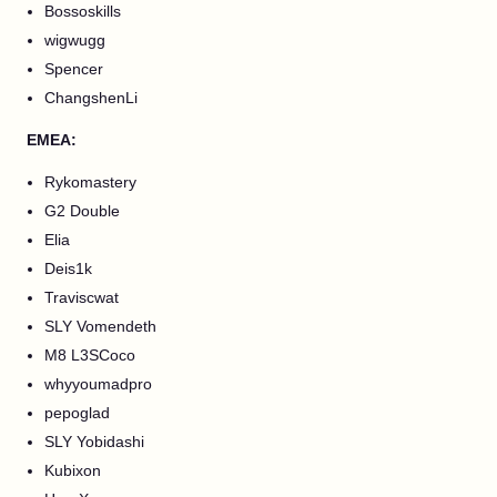
Bossoskills
wigwugg
Spencer
ChangshenLi
EMEA:
Rykomastery
G2 Double
Elia
Deis1k
Traviscwat
SLY Vomendeth
M8 L3SCoco
whyyoumadpro
pepoglad
SLY Yobidashi
Kubixon