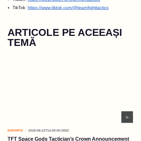
TikTok:
https://www.tiktok.com/@teamfighttactics
ARTICOLE PE ACEEAȘI
TEMĂ
ESPORTS
2026-06-22T14:00:00.000Z
ESP
TFT Space Gods Tactician’s Crown Announcement
Con