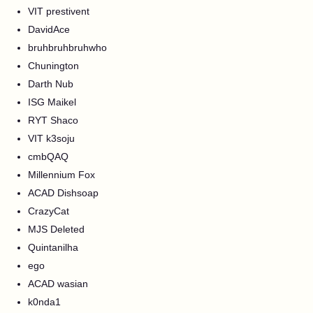
VIT prestivent
DavidAce
bruhbruhbruhwho
Chunington
Darth Nub
ISG Maikel
RYT Shaco
VIT k3soju
cmbQAQ
Millennium Fox
ACAD Dishsoap
CrazyCat
MJS Deleted
Quintanilha
ego
ACAD wasian
k0nda1