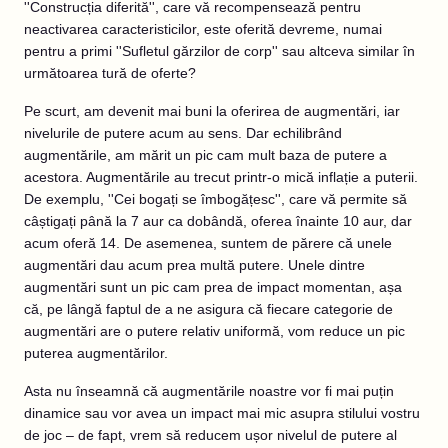
''Construcția diferită'', care vă recompensează pentru
neactivarea caracteristicilor, este oferită devreme, numai
pentru a primi ''Sufletul gărzilor de corp'' sau altceva similar în
următoarea tură de oferte?
Pe scurt, am devenit mai buni la oferirea de augmentări, iar
nivelurile de putere acum au sens. Dar echilibrând
augmentările, am mărit un pic cam mult baza de putere a
acestora. Augmentările au trecut printr-o mică inflație a puterii.
De exemplu, ''Cei bogați se îmbogățesc'', care vă permite să
câștigați până la 7 aur ca dobândă, oferea înainte 10 aur, dar
acum oferă 14. De asemenea, suntem de părere că unele
augmentări dau acum prea multă putere. Unele dintre
augmentări sunt un pic cam prea de impact momentan, așa
că, pe lângă faptul de a ne asigura că fiecare categorie de
augmentări are o putere relativ uniformă, vom reduce un pic
puterea augmentărilor.
Asta nu înseamnă că augmentările noastre vor fi mai puțin
dinamice sau vor avea un impact mai mic asupra stilului vostru
de joc – de fapt, vrem să reducem ușor nivelul de putere al