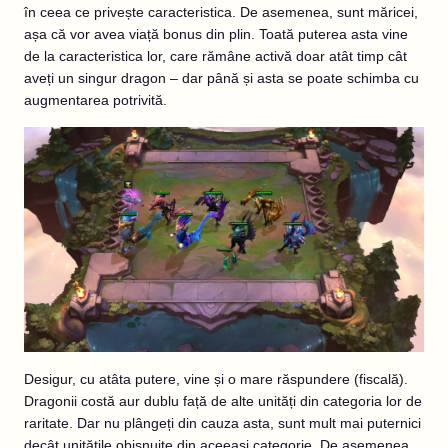
în ceea ce privește caracteristica. De asemenea, sunt măricei,
așa că vor avea viață bonus din plin. Toată puterea asta vine
de la caracteristica lor, care rămâne activă doar atât timp cât
aveți un singur dragon – dar până și asta se poate schimba cu
augmentarea potrivită.
Desigur, cu atâta putere, vine și o mare răspundere (fiscală).
Dragonii costă aur dublu față de alte unități din categoria lor de
raritate. Dar nu plângeți din cauza asta, sunt mult mai puternici
decât unitățile obișnuite din aceeași categorie. De asemenea,