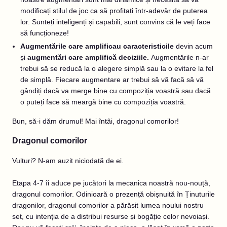
modificați stilul de joc ca să profitați într-adevăr de puterea
lor. Sunteți inteligenți și capabili, sunt convins că le veți face
să funcționeze!
Augmentările
care amplificau caracteristicile
devin acum
și
augmentări
care amplifică deciziile.
Augmentările n-ar
trebui să se reducă la o alegere simplă sau la o evitare la fel
de simplă. Fiecare augmentare ar trebui să vă facă să vă
gândiți dacă va merge bine cu compoziția voastră sau dacă
o puteți face să meargă bine cu compoziția voastră.
Bun, să-i dăm drumul! Mai întâi, dragonul comorilor!
Dragonul comorilor
Vulturi? N-am auzit niciodată de ei.
Etapa 4-7 îi aduce pe jucători la mecanica noastră nou-nouță,
dragonul comorilor. Odinioară o prezență obișnuită în Ținuturile
dragonilor, dragonul comorilor a părăsit lumea noului nostru
set, cu intenția de a distribui resurse și bogăție celor nevoiași.