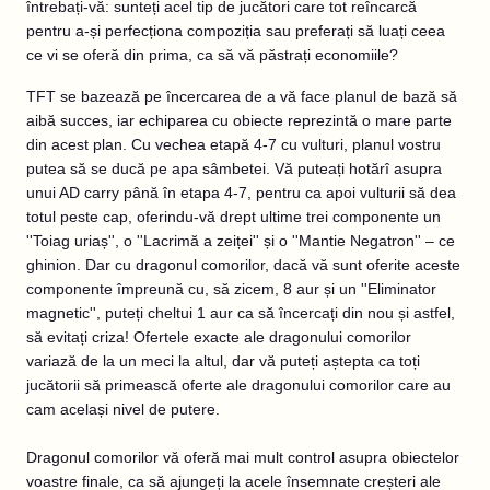
întrebați-vă: sunteți acel tip de jucători care tot reîncarcă
pentru a-și perfecționa compoziția sau preferați să luați ceea
ce vi se oferă din prima, ca să vă păstrați economiile?
TFT se bazează pe încercarea de a vă face planul de bază să
aibă succes, iar echiparea cu obiecte reprezintă o mare parte
din acest plan. Cu vechea etapă 4-7 cu vulturi, planul vostru
putea să se ducă pe apa sâmbetei. Vă puteați hotărî asupra
unui AD carry până în etapa 4-7, pentru ca apoi vulturii să dea
totul peste cap, oferindu-vă drept ultime trei componente un
''Toiag uriaș'', o ''Lacrimă a zeiței'' și o ''Mantie Negatron'' – ce
ghinion. Dar cu dragonul comorilor, dacă vă sunt oferite aceste
componente împreună cu, să zicem, 8 aur și un ''Eliminator
magnetic'', puteți cheltui 1 aur ca să încercați din nou și astfel,
să evitați criza! Ofertele exacte ale dragonului comorilor
variază de la un meci la altul, dar vă puteți aștepta ca toți
jucătorii să primească oferte ale dragonului comorilor care au
cam același nivel de putere.
Dragonul comorilor vă oferă mai mult control asupra obiectelor
voastre finale, ca să ajungeți la acele însemnate creșteri ale