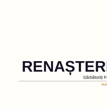
RENAȘTERE
Sărbătoriți F
Actu