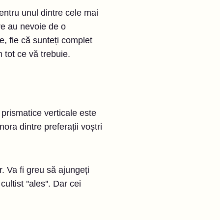
entru unul dintre cele mai
are au nevoie de o
ne, fie că sunteți complet
m tot ce vă trebuie.
 prismatice verticale este
ra dintre preferații voștri
r. Va fi greu să ajungeți
tist ''ales''. Dar cei