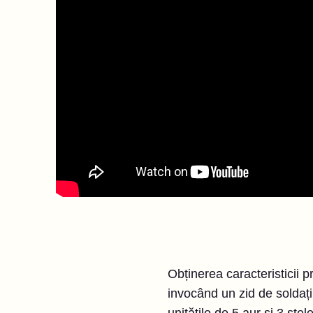
Obținerea caracteristicii 
invocând un zid de soldați