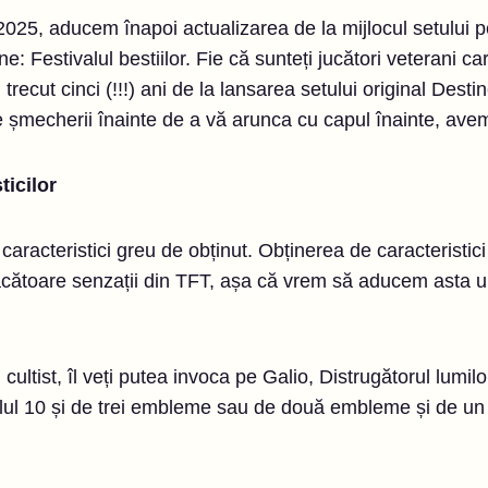
2025, aducem înapoi actualizarea de la mijlocul setului p
ne: Festivalul bestiilor. Fie că sunteți jucători veterani c
trecut cinci (!!!) ani de la lansarea setului original Desti
ște șmecherii înainte de a vă arunca cu capul înainte, ave
ticilor
 caracteristici greu de obținut. Obținerea de caracteristici
ăcătoare senzații din TFT, așa că vrem să aducem asta uno
cultist, îl veți putea invoca pe Galio, Distrugătorul lumilo
lul 10 și de trei embleme sau de două embleme și de un cul