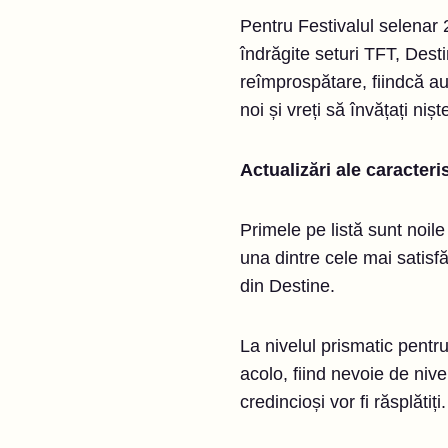
Pentru Festivalul selenar 
îndrăgite seturi TFT, Desti
reîmprospătare, fiindcă au 
noi și vreți să învățați ni
Actualizări ale caracteris
Primele pe listă sunt noile
una dintre cele mai satisf
din Destine.
La nivelul prismatic pentru 
acolo, fiind nevoie de nive
credincioși vor fi răsplătiți.