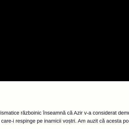
prismatice războinic înseamnă că Azir v-a considerat demn
 care-i respinge pe inamicii voștri. Am auzit că acesta po