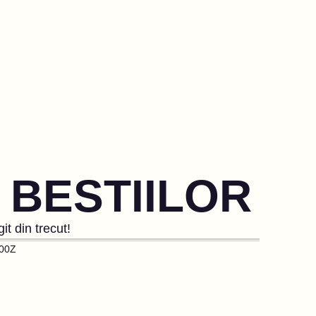
 BESTIILOR
it din trecut!
000Z