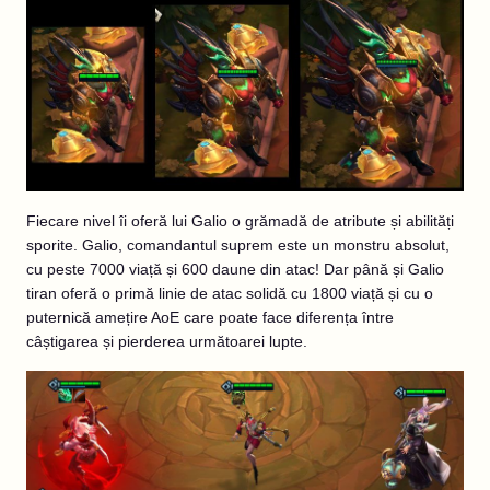
Fiecare nivel îi oferă lui Galio o grămadă de atribute și abilități
sporite. Galio, comandantul suprem este un monstru absolut,
cu peste 7000 viață și 600 daune din atac! Dar până și Galio
tiran oferă o primă linie de atac solidă cu 1800 viață și cu o
puternică amețire AoE care poate face diferența între
câștigarea și pierderea următoarei lupte.