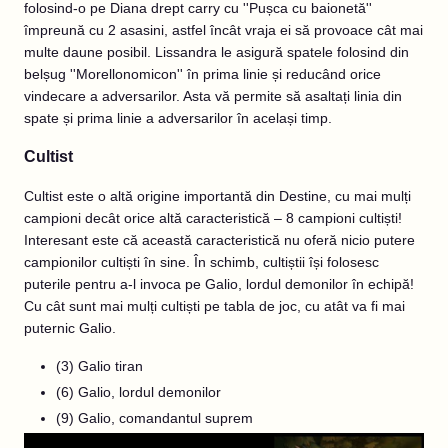
folosind-o pe Diana drept carry cu ''Pușca cu baionetă''
împreună cu 2 asasini, astfel încât vraja ei să provoace cât mai
multe daune posibil. Lissandra le asigură spatele folosind din
belșug ''Morellonomicon'' în prima linie și reducând orice
vindecare a adversarilor. Asta vă permite să asaltați linia din
spate și prima linie a adversarilor în același timp.
Cultist
Cultist este o altă origine importantă din Destine, cu mai mulți
campioni decât orice altă caracteristică – 8 campioni cultiști!
Interesant este că această caracteristică nu oferă nicio putere
campionilor cultiști în sine. În schimb, cultiștii își folosesc
puterile pentru a-l invoca pe Galio, lordul demonilor în echipă!
Cu cât sunt mai mulți cultiști pe tabla de joc, cu atât va fi mai
puternic Galio.
(3) Galio tiran
(6) Galio, lordul demonilor
(9) Galio, comandantul suprem