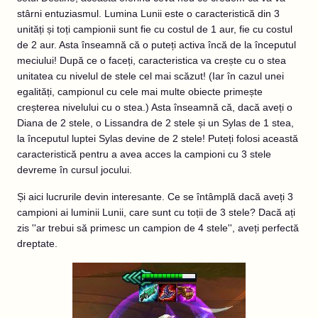
stârni entuziasmul. Lumina Lunii este o caracteristică din 3
unități și toți campionii sunt fie cu costul de 1 aur, fie cu costul
de 2 aur. Asta înseamnă că o puteți activa încă de la începutul
meciului! După ce o faceți, caracteristica va crește cu o stea
unitatea cu nivelul de stele cel mai scăzut! (Iar în cazul unei
egalități, campionul cu cele mai multe obiecte primește
creșterea nivelului cu o stea.) Asta înseamnă că, dacă aveți o
Diana de 2 stele, o Lissandra de 2 stele și un Sylas de 1 stea,
la începutul luptei Sylas devine de 2 stele! Puteți folosi această
caracteristică pentru a avea acces la campioni cu 3 stele
devreme în cursul jocului.
Și aici lucrurile devin interesante. Ce se întâmplă dacă aveți 3
campioni ai luminii Lunii, care sunt cu toții de 3 stele? Dacă ați
zis ''ar trebui să primesc un campion de 4 stele'', aveți perfectă
dreptate.