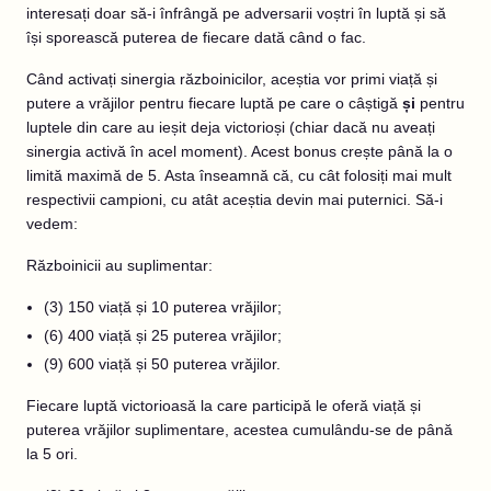
interesați doar să-i înfrângă pe adversarii voștri în luptă și să
își sporească puterea de fiecare dată când o fac.
Când activați sinergia războinicilor, aceștia vor primi viață și
putere a vrăjilor pentru fiecare luptă pe care o câștigă
și
pentru
luptele din care au ieșit deja victorioși (chiar dacă nu aveați
sinergia activă în acel moment). Acest bonus crește până la o
limită maximă de 5. Asta înseamnă că, cu cât folosiți mai mult
respectivii campioni, cu atât aceștia devin mai puternici. Să-i
vedem:
Războinicii au suplimentar:
(3) 150 viață și 10 puterea vrăjilor;
(6) 400 viață și 25 puterea vrăjilor;
(9) 600 viață și 50 puterea vrăjilor.
Fiecare luptă victorioasă la care participă le oferă viață și
puterea vrăjilor suplimentare, acestea cumulându-se de până
la 5 ori.