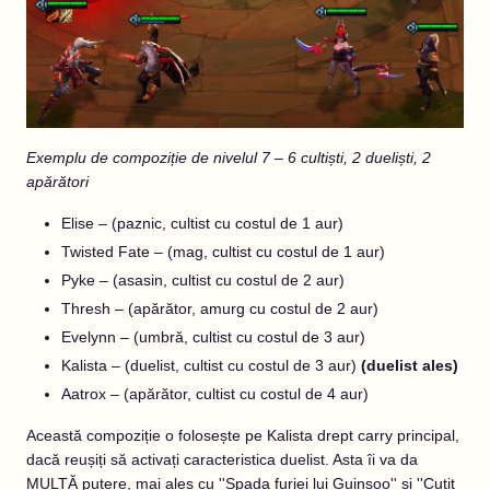
Exemplu de compoziție de nivelul 7 – 6 cultiști, 2 dueliști, 2
apărători
Elise – (paznic, cultist cu costul de 1 aur)
Twisted Fate – (mag, cultist cu costul de 1 aur)
Pyke – (asasin, cultist cu costul de 2 aur)
Thresh – (apărător, amurg cu costul de 2 aur)
Evelynn – (umbră, cultist cu costul de 3 aur)
Kalista – (duelist, cultist cu costul de 3 aur)
(duelist ales)
Aatrox – (apărător, cultist cu costul de 4 aur)
Această compoziție o folosește pe Kalista drept carry principal,
dacă reușiți să activați caracteristica duelist. Asta îi va da
MULTĂ putere, mai ales cu ''Spada furiei lui Guinsoo'' și ''Cuțit