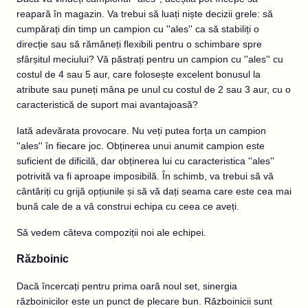
reapară în magazin. Va trebui să luați niște decizii grele: să
cumpărați din timp un campion cu ''ales'' ca să stabiliți o
direcție sau să rămâneți flexibili pentru o schimbare spre
sfârșitul meciului? Vă păstrați pentru un campion cu ''ales'' cu
costul de 4 sau 5 aur, care folosește excelent bonusul la
atribute sau puneți mâna pe unul cu costul de 2 sau 3 aur, cu o
caracteristică de suport mai avantajoasă?
Iată adevărata provocare. Nu veți putea forța un campion
''ales'' în fiecare joc. Obținerea unui anumit campion este
suficient de dificilă, dar obținerea lui cu caracteristica ''ales''
potrivită va fi aproape imposibilă. În schimb, va trebui să vă
cântăriți cu grijă opțiunile și să vă dați seama care este cea mai
bună cale de a vă construi echipa cu ceea ce aveți.
Să vedem câteva compoziții noi ale echipei.
Războinic
Dacă încercați pentru prima oară noul set, sinergia
războinicilor este un punct de plecare bun. Războinicii sunt