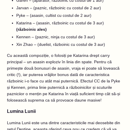
Garen – (apărător, războinic cu costul de 1 aur)
Jarvan – (paznic, războinic cu costul de 2 aur)
Pyke – (asasin, cultist cu costul de 2 aur)
Katarina – (asasin, războinic cu costul de 3 aur)
(războinic ales)
Kennen – (paznic, ninja cu costul de 3 aur)
Xin Zhao – (duelist, războinic cu costul de 3 aur)
Cu această compoziție, o folosiți pe Katarina drept carry
principal – un asasin exploziv în linia din spate. Pentru că
primește două bonusuri de asasin, vraja ei poate să lovească
critic (!), iar puterea vrăjilor bonus dată de caracteristica
războinic i-o face cu atât mai puternică. Efectul CC de la Pyke
și Kennen, prima linie puternică a războinicilor și scuturile
pazniciior o mențin pe Katarina în viață suficient timp cât să-și
folosească suprema ca să provoace daune masive!
Lumina Lunii
Lumina Lunii este una dintre caracteristicile mai deosebite din
setul Destine, aceasta oferind ceva nou ce credem că vă va