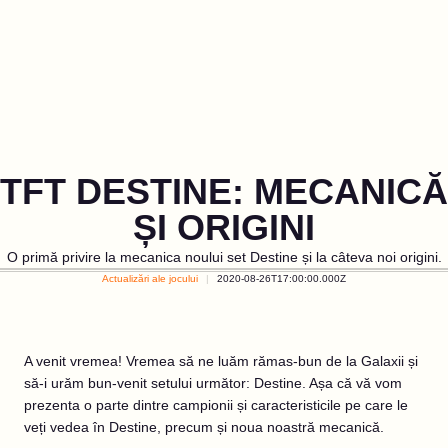
TFT DESTINE: MECANICĂ
ȘI ORIGINI
O primă privire la mecanica noului set Destine și la câteva noi origini.
Actualizări ale jocului
2020-08-26T17:00:00.000Z
A venit vremea! Vremea să ne luăm rămas-bun de la Galaxii și
să-i urăm bun-venit setului următor: Destine. Așa că vă vom
prezenta o parte dintre campionii și caracteristicile pe care le
veți vedea în Destine, precum și noua noastră mecanică.