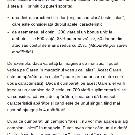
1 stea și îi primiți cu puteri sporite:
una dintre caracteristicile lor (origine sau clasă) este ''ales'',
care este considerată dublul acelei caracteristici!
de asemenea, ei obțin +200 viață și un bonus unic la
atribute – fie 500 viață, 35% puterea vrăjilor, 50 daune din
atac sau costul de mană redus cu 25%.
(Atributele pot suferi
modificări.)
De exemplu, dacă vă uitați la imaginea de mai sus, îl puteți
vedea pe Garen în magazinul vostru ca ''ales''. Acest Garen
este un apărător ales (''ales'' poate prelua oricare dintre cele
două caracteristici). Dacă îl cumpărați pe acest Garen, el va fi
imediat un campion de 2 stele, cu 700 viață suplimentară și se
va considera că aveți doi apărători, ceea ce-i dă bonusul
caracteristicii apărător și când este de unul singur, fiind mai
ușor să ajungeți la 4 apărători!
După ce cumpărați un campion ''ales'', nu vor mai apărea și alți
campioni ''aleși'' în magazin. Puteți avea doar câte unul o dată!
Dacă vă vindeți campionul ''ales'', aceștia pot începe să