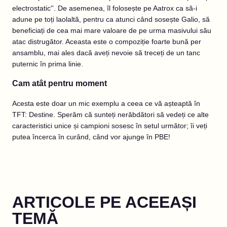
electrostatic''. De asemenea, îl folosește pe Aatrox ca să-i
adune pe toți laolaltă, pentru ca atunci când sosește Galio, să
beneficiați de cea mai mare valoare de pe urma masivului său
atac distrugător. Aceasta este o compoziție foarte bună per
ansamblu, mai ales dacă aveți nevoie să treceți de un tanc
puternic în prima linie.
Cam atât pentru moment
Acesta este doar un mic exemplu a ceea ce vă așteaptă în
TFT: Destine. Sperăm că sunteți nerăbdători să vedeți ce alte
caracteristici unice și campioni sosesc în setul următor; îi veți
putea încerca în curând, când vor ajunge în PBE!
ARTICOLE PE ACEEAȘI
TEMĂ