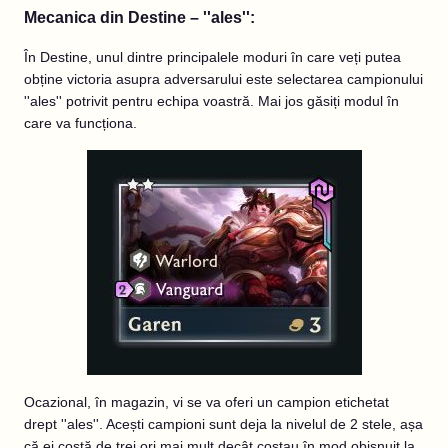
Mecanica din Destine – ''ales'':
În Destine, unul dintre principalele moduri în care veți putea
obține victoria asupra adversarului este selectarea campionului
''ales'' potrivit pentru echipa voastră. Mai jos găsiți modul în
care va funcționa.
Ocazional, în magazin, vi se va oferi un campion etichetat
drept ''ales''. Acești campioni sunt deja la nivelul de 2 stele, așa
că ei costă de trei ori mai mult decât costau în mod obișnuit la