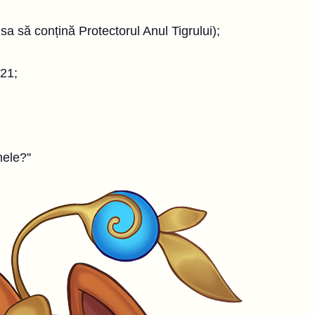
sa să conțină Protectorul Anul Tigrului);
021;
mele?''