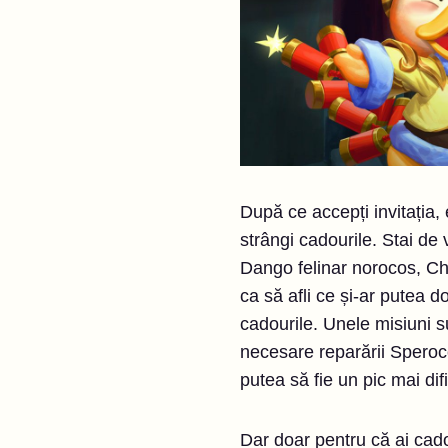
După ce accepți invitația, 
strângi cadourile. Stai de
Dango felinar norocos, Cho
ca să afli ce și-ar putea d
cadourile. Unele misiuni s
necesare reparării Sperocop
putea să fie un pic mai dif
Dar doar pentru că ai cado