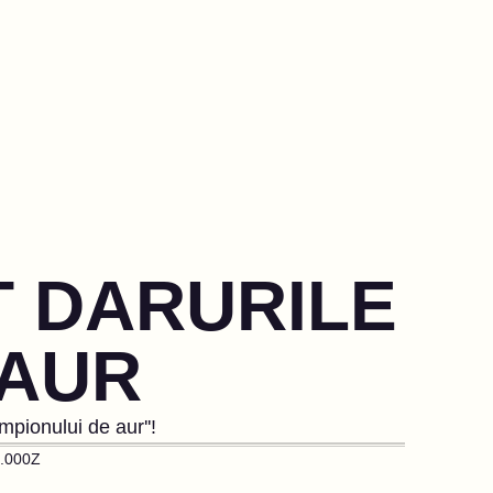
 DARURILE
 AUR
mpionului de aur''!
.000Z