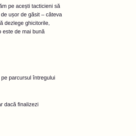
ăm pe acești tacticieni să
t de ușor de găsit – câteva
ă dezlege ghicitorile,
go este de mai bună
 pe parcursul întregului
r dacă finalizezi