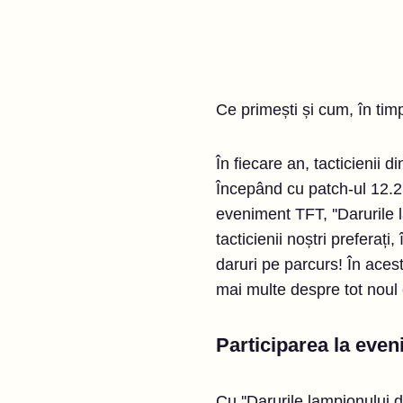
Ce primești și cum, în timp
În fiecare an, tacticienii
Începând cu patch-ul 12.2 
eveniment TFT, ''Darurile 
tacticienii noștri preferaț
daruri pe parcurs! În acest
mai multe despre tot noul 
Participarea la eve
Cu ''Darurile lampionului d