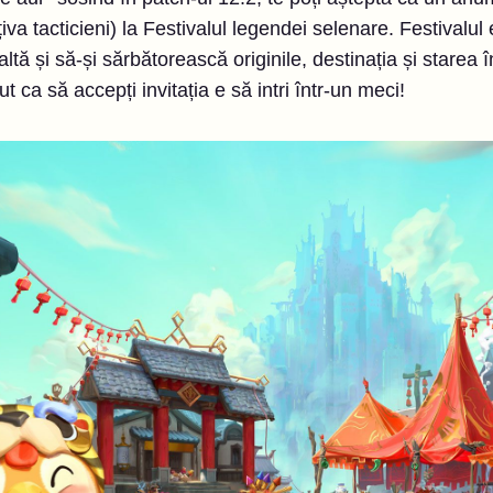
țiva tacticieni) la Festivalul legendei selenare. Festivalu
altă și să-și sărbătorească originile, destinația și starea 
t ca să accepți invitația e să intri într-un meci!