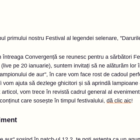
ul primului nostru Festival al legendei selenare, ''Daruril
 din întreaga Convergență se reunesc pentru a sărbători Fe
(live pe 20 ianuarie), suntem invitați să ne alăturăm lor 
lampionului de aur'', în care vom face rost de cadoul perf
i, îi vom ajuta să dezlege ghicitori și să aprindă lampioane 
 articol, vom trece în revistă cadrul general al evenimentu
conținut care sosește în timpul festivalului,
dă clic aic
!
niment
e aur'' sosind în patch-ul 12.2, te poți aștepta ca un anum