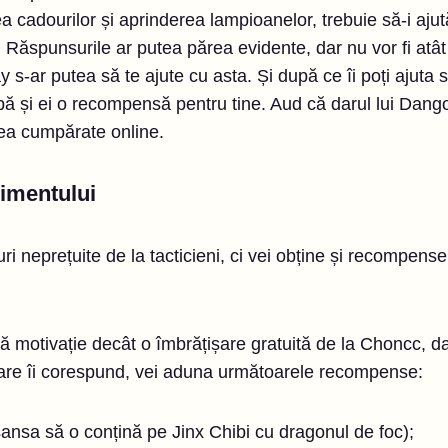
 cadourilor și aprinderea lampioanelor, trebuie să-i ajut
i. Răspunsurile ar putea părea evidente, dar nu vor fi atâ
s-ar putea să te ajute cu asta. Și după ce îi poți ajuta s
aibă și ei o recompensă pentru tine. Aud că darul lui Dan
alea cumpărate online.
imentului
i neprețuite de la tacticieni, ci vei obține și recompense
ă motivație decât o îmbrățișare gratuită de la Choncc, da
care îi corespund, vei aduna următoarele recompense:
e șansa să o conțină pe Jinx Chibi cu dragonul de foc);