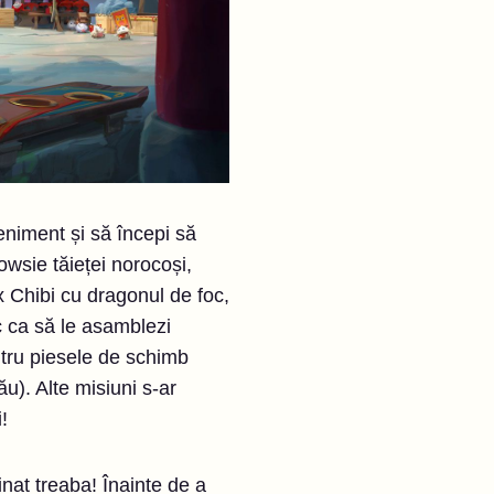
veniment și să începi să
owsie tăieței norocoși,
x Chibi cu dragonul de foc,
oc ca să le asamblezi
ntru piesele de schimb
u). Alte misiuni s-ar
!
nat treaba! Înainte de a