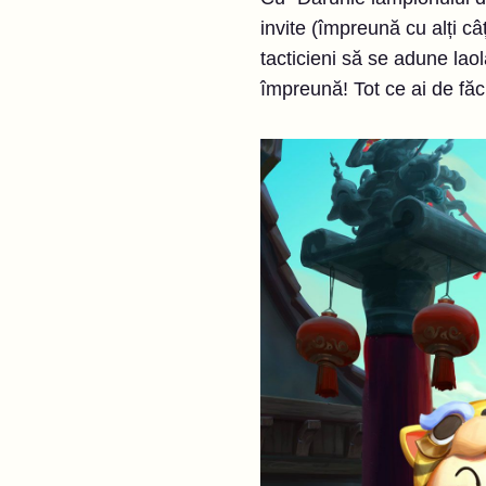
invite (împreună cu alți câ
tacticieni să se adune laol
împreună! Tot ce ai de făcu