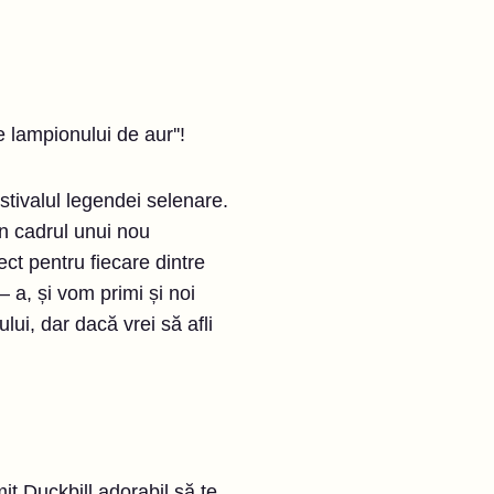
e lampionului de aur''!
stivalul legendei selenare.
în cadrul unui nou
ect pentru fiecare dintre
– a, și vom primi și noi
lui, dar dacă vrei să afli
it Duckbill adorabil să te