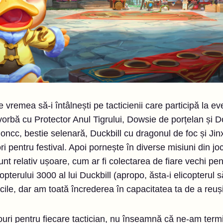
e vremea să-i întâlnești pe tacticienii care participă la e
 vorbă cu Protector Anul Tigrului, Dowsie de porțelan și D
ncc, bestie selenară, Duckbill cu dragonul de foc și Jin
ori pentru festival. Apoi pornește în diverse misiuni din j
unt relativ ușoare, cum ar fi colectarea de fiare vechi pe
terului 3000 al lui Duckbill (apropo, ăsta-i elicopterul să
icile, dar am toată încrederea în capacitatea ta de a reuși
uri pentru fiecare tactician, nu înseamnă că ne-am termi