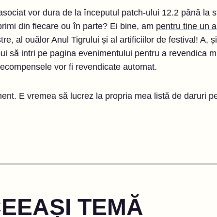
sociat vor dura de la începutul patch-ului 12.2 până la sf
primi din fiecare ou în parte? Ei bine, am
pentru tine un ar
e, al ouălor Anul Tigrului și al artificiilor de festival! A,
bui să intri pe pagina evenimentului pentru a revendica m
 recompensele vor fi revendicate automat.
t. E vremea să lucrez la propria mea listă de daruri pe 
CEEAȘI TEMĂ