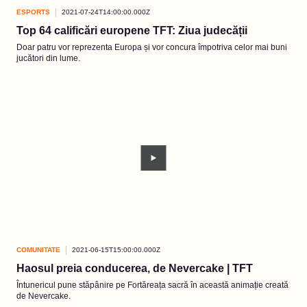
ESPORTS
2021-07-24T14:00:00.000Z
Top 64 calificări europene TFT: Ziua judecății
Doar patru vor reprezenta Europa și vor concura împotriva celor mai buni
jucători din lume.
COMUNITATE
2021-06-15T15:00:00.000Z
Haosul preia conducerea, de Nevercake | TFT
Întunericul pune stăpânire pe Fortăreața sacră în această animație creată
de Nevercake.