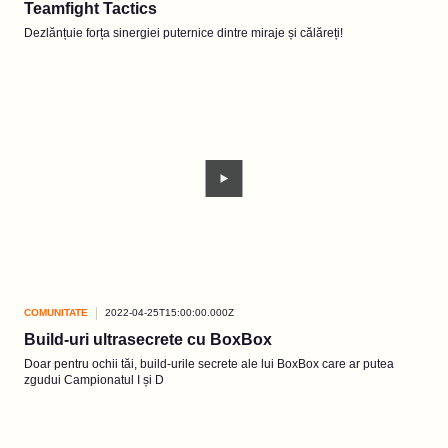
Teamfight Tactics
Dezlănțuie forța sinergiei puternice dintre miraje și călăreți!
COMUNITATE
2022-04-25T15:00:00.000Z
Build-uri ultrasecrete cu BoxBox
Doar pentru ochii tăi, build-urile secrete ale lui BoxBox care ar putea
zgudui Campionatul I și D