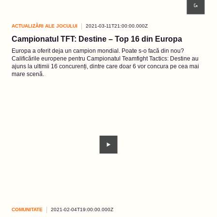
ACTUALIZĂRI ALE JOCULUI
2021-03-11T21:00:00.000Z
Campionatul TFT: Destine – Top 16 din Europa
Europa a oferit deja un campion mondial. Poate s-o facă din nou?
Calificările europene pentru Campionatul Teamfight Tactics: Destine au
ajuns la ultimii 16 concurenți, dintre care doar 6 vor concura pe cea mai
mare scenă.
COMUNITATE
2021-02-04T19:00:00.000Z