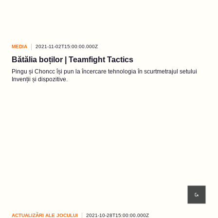
MEDIA
2021-11-02T15:00:00.000Z
Bătălia boților | Teamfight Tactics
Pingu și Choncc își pun la încercare tehnologia în scurtmetrajul setului
Invenții și dispozitive.
ACTUALIZĂRI ALE JOCULUI
2021-10-28T15:00:00.000Z