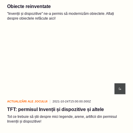
Obiecte reinventate
''Invenții și dispozitive'' ne-a permis să modernizăm obiectele. Aflați
despre obiectele refăcute aici!
ACTUALIZĂRI ALE JOCULUI
2021-10-24T15:00:00.000Z
TFT: permisul Invenții și dispozitive și altele
Tot ce trebuie să știi despre mici legende, arene, artificii din permisul
Invenții și dispozitive!