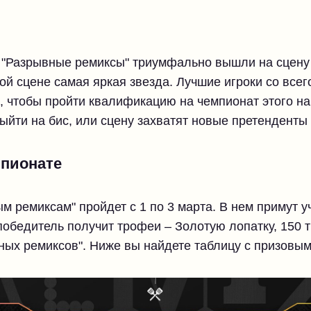
 "Разрывные ремиксы" триумфально вышли на сцену 
той сцене самая яркая звезда. Лучшие игроки со все
, чтобы пройти квалификацию на чемпионат этого н
йти на бис, или сцену захватят новые претенденты 
пионате
м ремиксам" пройдет с 1 по 3 марта. В нем примут 
и победитель получит трофеи – Золотую лопатку, 150
ных ремиксов". Ниже вы найдете таблицу с призовы