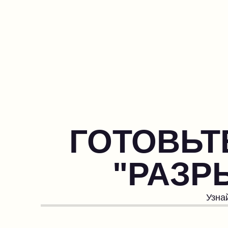
ГОТОВЬТ
"РАЗР
Узна