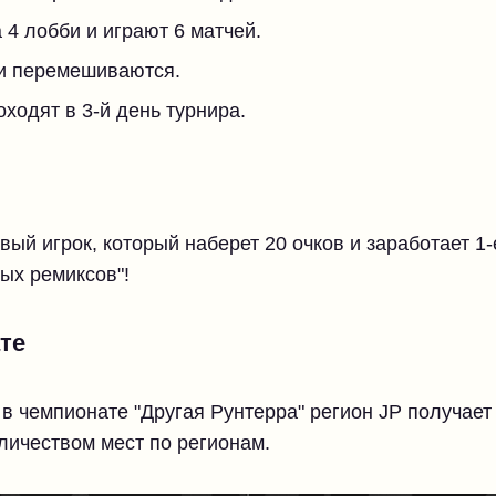
 4 лобби и играют 6 матчей.
и перемешиваются.
оходят в 3-й день турнира.
ый игрок, который наберет 20 очков и заработает 1-е
ых ремиксов"!
те
в чемпионате "Другая Рунтерра" регион JP получает
личеством мест по регионам.