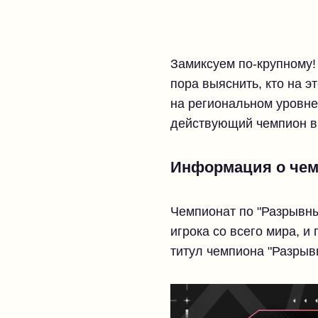
Замиксуем по-крупному!
пора выяснить, кто на э
на региональном уровне
действующий чемпион вы
Информация о чем
Чемпионат по "Разрывны
игрока со всего мира, 
титул чемпиона "Разрыв