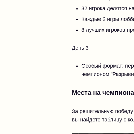
32 игрока делятся на
Каждые 2 игры лобб
8 лучших игроков пр
День 3
Особый формат: перв
чемпионом "Разрывн
Места на чемпиона
За решительную победу 
вы найдете таблицу с ко