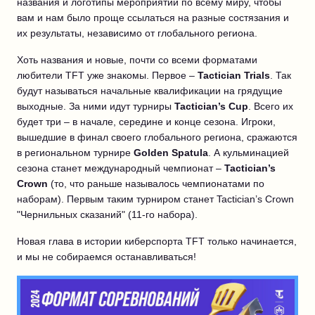
названия и логотипы мероприятий по всему миру, чтобы
вам и нам было проще ссылаться на разные состязания и
их результаты, независимо от глобального региона.
Хоть названия и новые, почти со всеми форматами
любители TFT уже знакомы. Первое –
Tactician Trials
. Так
будут называться начальные квалификации на грядущие
выходные. За ними идут турниры
Tactician’s Cup
. Всего их
будет три – в начале, середине и конце сезона. Игроки,
вышедшие в финал своего глобального региона, сражаются
в региональном турнире
Golden Spatula
. А кульминацией
сезона станет международный чемпионат –
Tactician’s
Crown
(то, что раньше называлось чемпионатами по
наборам). Первым таким турниром станет Tactician’s Crown
"Чернильных сказаний" (11-го набора).
Новая глава в истории киберспорта TFT только начинается,
и мы не собираемся останавливаться!