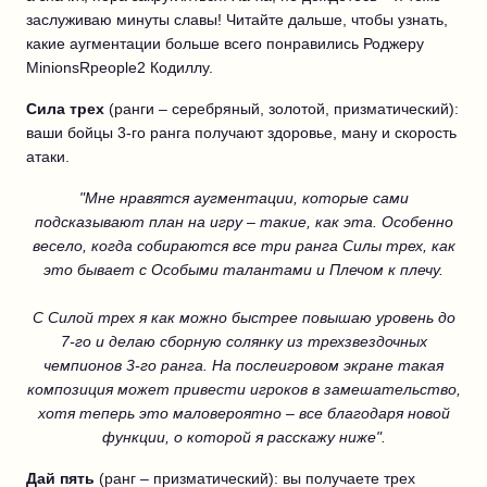
заслуживаю минуты славы! Читайте дальше, чтобы узнать,
какие аугментации больше всего понравились Роджеру
MinionsRpeople2 Кодиллу.
Сила трех
(ранги – серебряный, золотой, призматический):
ваши бойцы 3-го ранга получают здоровье, ману и скорость
атаки.
"Мне нравятся аугментации, которые сами
подсказывают план на игру – такие, как эта. Особенно
весело, когда собираются все три ранга Силы трех, как
это бывает с Особыми талантами и Плечом к плечу.
С Силой трех я как можно быстрее повышаю уровень до
7-го и делаю сборную солянку из трехзвездочных
чемпионов 3-го ранга. На послеигровом экране такая
композиция может привести игроков в замешательство,
хотя теперь это маловероятно – все благодаря новой
функции, о которой я расскажу ниже".
Дай пять
(ранг – призматический): вы получаете трех