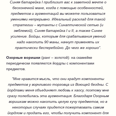
Синяя батарейка I приблизит вас к заветной мечте о
бесконечной мане, когда с помощью особенностей,
предметов и аугментаций вы можете пользоваться
умениями непрерывно. Идеальный расклад для такой
стратегии – мутанты с Синаптической сетью (и
эмблемой), Синяя батарейка I и II, а также Синее
усиление. Бойцы, которым для срабатывания умений
надо накопить 90 маны, начнут применять их
практически бесперебойно. До чего же хорошо".
Озорные воришки
(ранг – золотой): на скамейке
периодически появляются йордлы с компонентами
предметов.
"Мне нравится мысль, что они крадут компоненты
предметов у ворчливого торговца из Воющей бездны. С
йордлами меня объединяет любовь к хаосу, поэтому мне
сразу полюбилась эта аугментация. Благодаря Озорным
воришкам можно накопить целую кучу предметов, но в
некоторых случаях придется пожертвовать самим
йордлом и продать его, чтобы получить компонент для