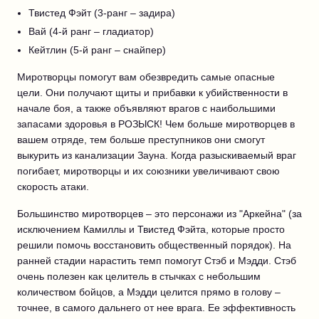
Твистед Фэйт (3-ранг – задира)
Вай (4-й ранг – гладиатор)
Кейтлин (5-й ранг – снайпер)
Миротворцы помогут вам обезвредить самые опасные
цели. Они получают щиты и прибавки к убийственности в
начале боя, а также объявляют врагов с наибольшими
запасами здоровья в РОЗЫСК! Чем больше миротворцев в
вашем отряде, тем больше преступников они смогут
выкурить из канализации Зауна. Когда разыскиваемый враг
погибает, миротворцы и их союзники увеличивают свою
скорость атаки.
Большинство миротворцев – это персонажи из "Аркейна" (за
исключением Камиллы и Твистед Фэйта, которые просто
решили помочь восстановить общественный порядок). На
ранней стадии нарастить темп помогут Стэб и Мэдди. Стэб
очень полезен как целитель в стычках с небольшим
количеством бойцов, а Мэдди целится прямо в голову –
точнее, в самого дальнего от нее врага. Ее эффективность