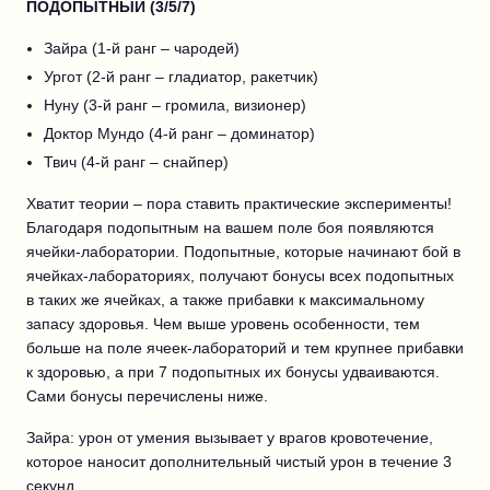
ПОДОПЫТНЫЙ (3/5/7)
Зайра (1-й ранг – чародей)
Ургот (2-й ранг – гладиатор, ракетчик)
Нуну (3-й ранг – громила, визионер)
Доктор Мундо (4-й ранг – доминатор)
Твич (4-й ранг – снайпер)
Хватит теории – пора ставить практические эксперименты!
Благодаря подопытным на вашем поле боя появляются
ячейки-лаборатории. Подопытные, которые начинают бой в
ячейках-лабораториях, получают бонусы всех подопытных
в таких же ячейках, а также прибавки к максимальному
запасу здоровья. Чем выше уровень особенности, тем
больше на поле ячеек-лабораторий и тем крупнее прибавки
к здоровью, а при 7 подопытных их бонусы удваиваются.
Сами бонусы перечислены ниже.
Зайра: урон от умения вызывает у врагов кровотечение,
которое наносит дополнительный чистый урон в течение 3
секунд.