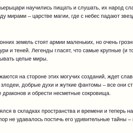
рьерыцари научились пищать и слушать, их народ сла
ду мирами – царстве магии, где с небес падают звез
онних земель стоят армии маленьких, но очень гроз
ри и теней. Легенды гласят, что самые крупные (и т
тывать целые миры.
жаются на стороне этих могучих созданий, ждет сла
злодеи, добрые духи и жуткие фантомы – все они с
 драконов и обрести несметные сокровища.
ялся в складках пространства и времени и теперь н
пор не удавалось постичь его удивительные тайны – 