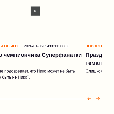
И ОБ ИГРЕ
2026-01-06T14:00:00.000Z
НОВОСТИ ОБ И
р чемпиончика Суперфанатки
Праздник 
тематики
не подозревает, что Нико может не быть
Слишком много
о быть не Нико".