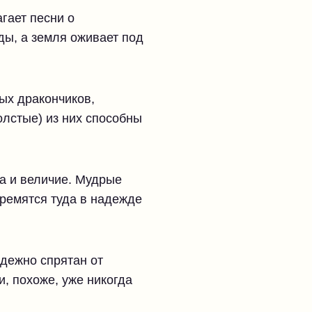
гает песни о
ды, а земля оживает под
ных дракончиков,
олстые) из них способны
ва и величие. Мудрые
тремятся туда в надежде
адежно спрятан от
и, похоже, уже никогда