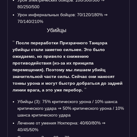
Урон электрических бойцов: 100/300/500 ⇒
80/250/500
Урон инфернальных бойцов: 70/120/180% ⇒
70/140/210%
Убийцы
После переработки Призрачного Танцора
убийцы стали заметно сильнее. Это было
ожидаемо, но привело к снижению
противодействия (из-за их принципа
перемещения). Поэтому мы лишаем убийц
значительной части силы. Сейчас они наносят
тонны урона и могут быстро добраться до задней
линии врага, а это уже перебор.
Убийцы (3): 75% критического урона / 10% шанса
критического удара ⇒ 50% критического урона / 10%
шанса критического удара
Лечение от умения Ноктюрна: 40/60/80% ⇒
40/45/50%