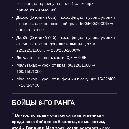
возвращает кузницу на поле (только при
применении умения)
Джейс (ближний бой) – коэффициент урона умения
от силы атаки по основной цели: 500/500/2000%
⇒
600/600/3000%
Джейс (ближний бой) – коэффициент урона умения
от силы атаки по дополнительным целям:
225/225/1500%
⇒
250/250/2000%
Ле Блан – скорость атаки: 0,8
⇒
0,85
Мальзахар – урон от врат: 80/120/1000
⇒
100/150/1000
Мальзахар – урон от инфекции в секунду: 15/22/400
⇒
16/24/400
БОЙЦЫ 6-ГО РАНГА
Виктор по праву считается самым великим
среди всех бойцов за 6 золота, но мы хотим,
чтобы Варвик и Мэл тоже могли составить ему