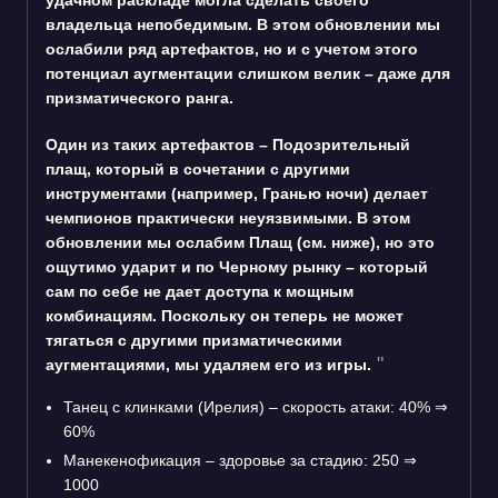
удачном раскладе могла сделать своего
владельца непобедимым. В этом обновлении мы
ослабили ряд артефактов, но и с учетом этого
потенциал аугментации слишком велик – даже для
призматического ранга.
Один из таких артефактов – Подозрительный
плащ, который в сочетании с другими
инструментами (например, Гранью ночи) делает
чемпионов практически неуязвимыми. В этом
обновлении мы ослабим Плащ (см. ниже), но это
ощутимо ударит и по Черному рынку – который
сам по себе не дает доступа к мощным
комбинациям. Поскольку он теперь не может
тягаться с другими призматическими
аугментациями, мы удаляем его из игры.
Танец с клинками (Ирелия) – скорость атаки: 40%
⇒
60%
Манекенофикация – здоровье за стадию: 250
⇒
1000