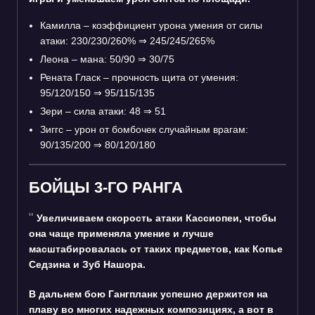
Камилла – коэффициент урона умения от силы
атаки: 230/230/260%
⇒
245/245/265%
Леона – мана: 50/90
⇒
30/75
Рената Гласк – прочность щита от умения:
95/120/150
⇒
95/115/135
Зери – сила атаки: 48
⇒
51
Зиггс – урон от бомбочек случайным врагам:
90/135/200
⇒
80/120/180
БОЙЦЫ 3-ГО РАНГА
Увеличиваем скорость атаки Кассиопеи, чтобы
она чаще применяла умение и лучше
масштабировалась от таких предметов, как Копье
Седзина и Зуб Нашора.
В дальнем бою Гангпланк успешно держится на
плаву во многих надежных композициях, а вот в