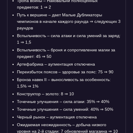
Тропа войны – Наковальни полноценных
предметов: 1
⇒
2
Путь к вершине – дает Малые Дубликаторы
чемпионов в начале каждого раунда
⇒
следующих 3
раундов
Вспыльчивость – сила атаки и сила умений за заряд:
1
⇒
1,5
Вспыльчивость – броня и сопротивление магии за
предмет: 45
⇒
50
Артефабрика – аугментация отключена
Переизбыток поясов – здоровье за пояс: 75
⇒
90
Бронза навек II – выносливость за особенность:
1,5%
⇒
1%
Конструктор – золото: 8
⇒
10
Точечные улучшения – сила атаки: 35%
⇒
40%
Точечные улучшения – сила умений: 40%
⇒
50%
Черный рынок – аугментация отключена
Ожидаемая неожиданность – добыча низкого
уровня на 2-й стадии: 7 обновлений магазина
⇒
10