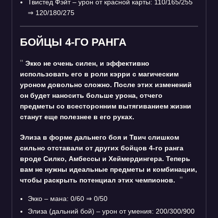
Твистед Фэйт – урон от красной карты: 110/165/255
⇒
120/180/275
БОЙЦЫ 4-ГО РАНГА
Экко не очень силен, и эффективно
использовать его в роли кэрри с магическим
уроном довольно сложно. После этих изменений
он будет наносить больше урона, отчего
предметы со всесторонним вытягиванием жизни
станут еще полезнее в его руках.
Элиза в форме дальнего боя и Твич слишком
сильно отставали от других бойцов 4-го ранга
вроде Силко, Амбессы и Хеймердингера. Теперь
вам не нужны идеальные предметы и комбинации,
чтобы раскрыть потенциал этих чемпионов.
Экко – мана: 0/60
⇒
0/50
Элиза (дальний бой) – урон от умения: 200/300/900