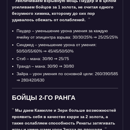
Увеличиваем взрывную мощь Паудер и в целом
усиливаем бойцов за 1 золота, не считая одного
безумного химика, которому до сих пор
удавалось сбежать от ослаблений.
Паудер – уменьшение урона умения за каждую
ячейку от эпицентра взрыва: 30/30/25%
⇒
25/25/25%
Синджед – уменьшение урона от умения:
50/50/55/60%
⇒
45/45/50/50%
Стэб – мана: 30/90
⇒
25/75
Трандл – мана: 30/90
⇒
30/80
Зайра – урон умения по основной цели: 260/390/585
⇒
280/420/630
БОЙЦЫ 2-ГО РАНГА
Мы даем Камилле и Зери больше возможностей
проявить себя в качестве кэрри за 2 золота, а
также ослабляем способность Ренаты затягивать
игры и уменьшаем урон Зиггса по площади.