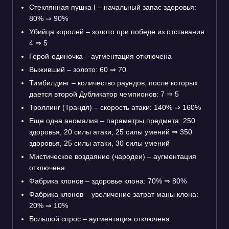
Стеклянная пушка I – начальный запас здоровья:
80%
⇒
90%
Убийца королей – золото при победе из отставания:
4
⇒
5
Герой-одиночка – аугментация отключена
Выживший – золото: 60
⇒
70
Тимбилдинг – количество раундов, после которых
дается второй Дубликатор чемпионов: 7
⇒
5
Троллинг (Трандл) – скорость атаки: 140%
⇒
160%
Еще одна аномалия – параметры предмета: 250
здоровья, 20 силы атаки, 25 силы умений
⇒
350
здоровья, 25 силы атаки, 30 силы умений
Мистическое воздаяние (чародеи) – аугментация
отключена
Фабрика клонов – здоровье клона: 70%
⇒
80%
Фабрика клонов – увеличение затрат маны клона:
20%
⇒
10%
Большой спрос – аугментация отключена