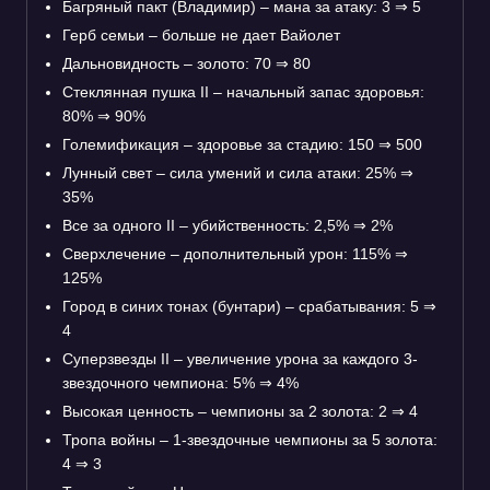
Багряный пакт (Владимир) – мана за атаку: 3
⇒
5
Герб семьи – больше не дает Вайолет
Дальновидность – золото: 70
⇒
80
Стеклянная пушка II – начальный запас здоровья:
80%
⇒
90%
Големификация – здоровье за стадию: 150
⇒
500
Лунный свет – сила умений и сила атаки: 25%
⇒
35%
Все за одного II – убийственность: 2,5%
⇒
2%
Сверхлечение – дополнительный урон: 115%
⇒
125%
Город в синих тонах (бунтари) – срабатывания: 5
⇒
4
Суперзвезды II – увеличение урона за каждого 3-
звездочного чемпиона: 5%
⇒
4%
Высокая ценность – чемпионы за 2 золота: 2
⇒
4
Тропа войны – 1-звездочные чемпионы за 5 золота:
4
⇒
3