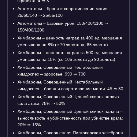
эффекта: 4
⇒
3
Автоматоны – броня и сопротивление магии:
25/60/140
⇒
25/55/100
Автоматоны – базовый урон: 150/400/1100
⇒
150/400/1200
Химбароны – ценность наград за 400 ед. мерцания
уменьшена на 8% (с 70 золота до 65 золота)
Химбароны – ценность наград за 500 ед. мерцания
уменьшена на 15% (со 105 золота до 90 золота)
Химбароны, Совершенный Нестабильный
химдоспех – здоровье: 999
⇒
700
Химбароны, Совершенный Нестабильный
химдоспех – броня и сопротивление магии: 45
⇒
30
Химбароны, Совершенный Цепной клинок палача –
сила атаки: 75%
⇒
50%
Химбароны, Совершенный Цепной клинок палача –
выносливость и убийственность при убийстве врага:
20%
⇒
15%
Химбароны, Совершенная Пилтоверская хексброня