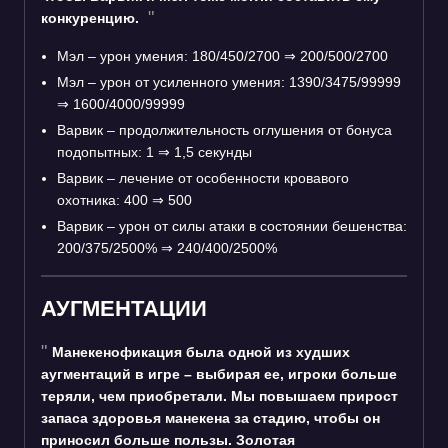
конкуренцию.
Мэл – урон умения: 180/450/2700
⇒
200/500/2700
Мэл – урон от усиленного умения: 1390/3475/99999
⇒
1600/4000/99999
Варвик – продолжительность оглушения от бонуса
подопытных: 1
⇒
1,5 секунды
Варвик – лечение от особенности кровавого
охотника: 400
⇒
500
Варвик – урон от силы атаки в состоянии бешенства:
200/375/2500%
⇒
240/400/2500%
АУГМЕНТАЦИИ
Манекенофикация была одной из худших
аугментаций в игре – выбирая ее, игроки больше
теряли, чем приобретали. Мы повышаем прирост
запаса здоровья манекена за стадию, чтобы он
приносил больше пользы. Золотая