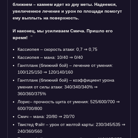
ближнем – камнем идет ко дну меты. Надеемся,
увеличенное лечение и урон по площади помогут
ему выплыть на поверхность.
И наконец, мы усиливаем Смича. Пришло его
время!
Кассиопея – скорость атаки: 0,7
⇒
0,75
Кассиопея – мана: 10/40
⇒
0/40
Гангпланк (ближний бой) – лечение от умения:
100/125/150
⇒
120/140/160
Гангпланк (ближний бой) – коэффициент урона
умения от силы атаки: 340/340/340%
⇒
360/360/375%
Лорис– прочность щита от умения: 525/600/700
⇒
600/700/800
Смич – мана: 20/80
⇒
20/70
Твистед Фэйт – урон от желтой карты: 230/345/535
⇒
240/360/560