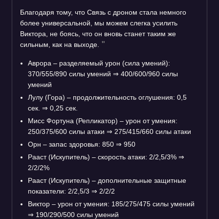
Благодаря тому, что Связь с дроном стала немного
более универсальной, мы можем слегка усилить
Виктора, не боясь, что он вновь станет таким же
сильным, как на выходе.
Аврора – разделяемый урон (сила умений):
370/555/890 силы умений
⇒
400/600/960 силы
умений
Лулу (Гора) – продолжительность оглушения: 0,5
сек.
⇒
0,25 сек.
Мисс Фортуна (Репликатор) – урон от умения:
250/375/600 силы атаки
⇒
275/415/660 силы атаки
Орн – запас здоровья: 850
⇒
950
Рааст (Искупитель) – скорость атаки: 2/2,5/3%
⇒
2/2/2%
Рааст (Искупитель) – дополнительные защитные
показатели: 2/2,5/3
⇒
2/2/2
Виктор – урон от умения: 185/275/475 силы умений
⇒
190/290/500 силы умений