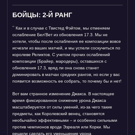
БОЙЦЫ: 2-Й РАНГ
Как и в случае с Твистед Фэйтом, мы отменяем
ослабление Бел'Вет из обновления 17.3. Мы не
хотели, чтобы после ослабления ее композиции вовсе
исчезли из ваших матчей, и мы успели соскучиться по
королеве Реликтов. С учетом прочих ослаблений
композиции (Брайер, мародеры), оставшихся с
обновления 17.3, вряд ли она снова станет
доминировать в матчах средних рангов, но если у вас
появится возможность ее собрать, то почему бы и нет!
Вот вам странное изменение Джакса. В настоящее
время фиксированное снижение урона Джакса
масштабируется от силы умений, из-за чего такие
предметы, как Королевский венец, становятся
необычайно эффективными – и особенно сильными
против чемпионов вроде Эзреаля или Корки. Мы
решили сделать его уменьшение урона