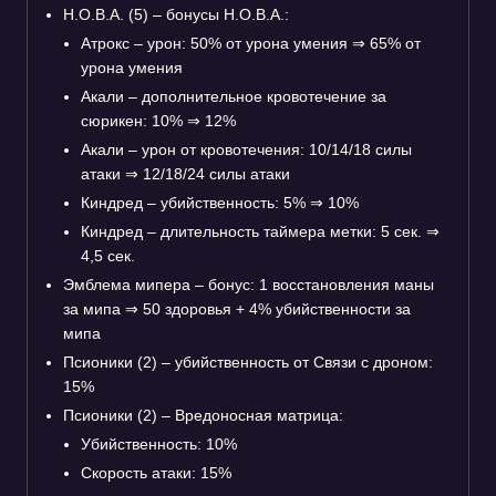
Н.О.В.А. (5) – бонусы Н.О.В.А.:
Атрокс – урон: 50% от урона умения
⇒
65% от
урона умения
Акали – дополнительное кровотечение за
сюрикен: 10%
⇒
12%
Акали – урон от кровотечения: 10/14/18 силы
атаки
⇒
12/18/24 силы атаки
Киндред – убийственность: 5%
⇒
10%
Киндред – длительность таймера метки: 5 сек.
⇒
4,5 сек.
Эмблема мипера – бонус: 1 восстановления маны
за мипа
⇒
50 здоровья + 4% убийственности за
мипа
Псионики (2) – убийственность от Связи с дроном:
15%
Псионики (2) – Вредоносная матрица:
Убийственность: 10%
Скорость атаки: 15%