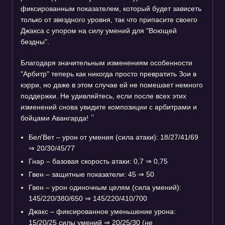
фиксированным показателем, который будет зависеть
только от звездного уровня, так что припасите своего
Джакса с упором на силу умений для "Воющей
бездны".
Благодаря значительным изменениям особенности
"Арбитр" теперь как никогда просто превратить Зои в
кэрри, но даже в этом случае ей не помешает немного
поддержки. Не удивляйтесь, если после всех этих
изменений снова увидите композиции с арбитрами и
бойцами Авангарда!
Бел'Вет – урон от умения (сила атаки): 18/27/41/69
⇒
20/30/45/77
Гнар – базовая скорость атаки: 0,7
⇒
0,75
Гвен – защитные показатели: 45
⇒
50
Гвен – урон одиночным целям (сила умений):
145/220/380/650
⇒
145/220/410/700
Джакс – фиксированное уменьшение урона:
15/20/25 силы умений
⇒
20/25/30 (не