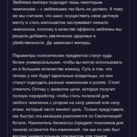
Эмблема мипера подходит лишь некоторым
чемпионам – с эмблемами так быть не должно. К тому
же мы считаем, что шанс осуществить свою детскую
мечту и стать мипонавтом заслуживает немало
чемпионов, поэтому в качестве эффекта эмблемы мы
решили добавить увеличение здоровья и
убийственности. Да замипают миперы.
Параметры псионических предметов станут куда
более универсальными, чтобы вы могли использовать
их в большем количестве команд. Суть в том, что
теперь у них будут идеальные владельцы, но они
станут подходить разным чемпионам и ролям. Стоит
отметить Оптику с захватом цели, которая получит
полную переработку, чтобы стать полезной для
любого чемпиона с упором на силу умений или силу
атаки, который часто меняет цель. Только представьте,
как быстро эта малышка разгоняется со Скелетницей!
Кстати, Накопитель биомассы (предмет псиоников для
танков) останется без изменений, так как он уже был
вполне универсальным предметом для танков.