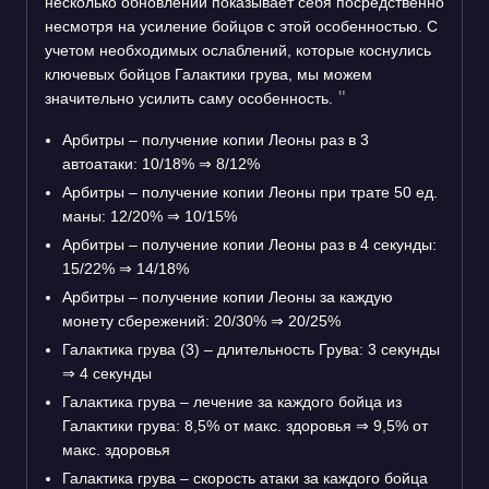
несколько обновлений показывает себя посредственно
несмотря на усиление бойцов с этой особенностью. С
учетом необходимых ослаблений, которые коснулись
ключевых бойцов Галактики грува, мы можем
значительно усилить саму особенность.
Арбитры – получение копии Леоны раз в 3
автоатаки: 10/18%
⇒
8/12%
Арбитры – получение копии Леоны при трате 50 ед.
маны: 12/20%
⇒
10/15%
Арбитры – получение копии Леоны раз в 4 секунды:
15/22%
⇒
14/18%
Арбитры – получение копии Леоны за каждую
монету сбережений: 20/30%
⇒
20/25%
Галактика грува (3) – длительность Грува: 3 секунды
⇒
4 секунды
Галактика грува – лечение за каждого бойца из
Галактики грува: 8,5% от макс. здоровья
⇒
9,5% от
макс. здоровья
Галактика грува – скорость атаки за каждого бойца