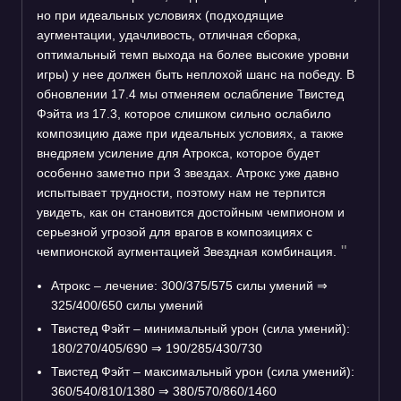
но при идеальных условиях (подходящие
аугментации, удачливость, отличная сборка,
оптимальный темп выхода на более высокие уровни
игры) у нее должен быть неплохой шанс на победу. В
обновлении 17.4 мы отменяем ослабление Твистед
Фэйта из 17.3, которое слишком сильно ослабило
композицию даже при идеальных условиях, а также
внедряем усиление для Атрокса, которое будет
особенно заметно при 3 звездах. Атрокс уже давно
испытывает трудности, поэтому нам не терпится
увидеть, как он становится достойным чемпионом и
серьезной угрозой для врагов в композициях с
чемпионской аугментацией Звездная комбинация.
Атрокс – лечение: 300/375/575 силы умений
⇒
325/400/650 силы умений
Твистед Фэйт – минимальный урон (сила умений):
180/270/405/690
⇒
190/285/430/730
Твистед Фэйт – максимальный урон (сила умений):
360/540/810/1380
⇒
380/570/860/1460