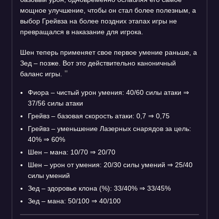
мощное улучшение, чтобы он стал более полезным, а
выбор Грейвза на более поздних этапах игры не
превращался в наказание для игрока.
Шен теперь применяет свое первое умение раньше, а
Зед – позже. Вот это действительно каноничный
баланс игры.
Фиора – чистый урон умения: 40/60 силы атаки
⇒
37/56 силы атаки
Грейвз – базовая скорость атаки: 0,7
⇒
0,75
Грейвз – уменьшение Лазерных снарядов за цель:
40%
⇒
60%
Шен – мана: 10/70
⇒
20/70
Шен – урон от умения: 20/30 силы умений
⇒
25/40
силы умений
Зед – здоровье клона (%): 33/40%
⇒
33/45%
Зед – мана: 50/100
⇒
40/100