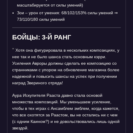
масштабируется от силы умений)
Зои – урон от умения: 68/102/153% силы умений
⇒
73/110/180 силы умений
БОЙЦЫ: 3-Й РАНГ
Хотя она фигурировала в нескольких композициях, у
нее так и не было шанса стать основным кэрри.
Усиления Авроры должны сделать ее композицию со
странниками с упором на обновление магазина более
надежной и повысить шансы на успех при получении
наград Звериного отряда!
Аура Искупителя Рааcта давно стала основой
множества композиций. Мы уменьшаем усиление,
чтобы в тех играх с Ансамблем эмблем, когда кажется,
что все охотятся за Раастом, вы не остались ни с чем
(с одним Каином?) и не довольствовались лишь одной
звездой.