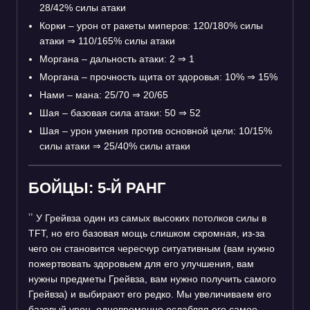
28/42% силы атаки
Корки – урон от ракеты миперов: 120/180% силы
атаки
⇒
110/165% силы атаки
Моргана – дальность атаки: 2
⇒
1
Моргана – прочность щита от здоровья: 10%
⇒
15%
Нами – мана: 25/70
⇒
20/65
Шая – базовая сила атаки: 50
⇒
52
Шая – урон умения против основной цели: 10/15%
силы атаки
⇒
25/40% силы атаки
БОЙЦЫ: 5-Й РАНГ
У Грейвза один из самых высоких потолков силы в
TFT, но его базовая мощь слишком скромная, из-за
чего он становится чересчур ситуативным (вам нужно
пожертвовать здоровьем для его улучшения, вам
нужны предметы Грейвза, вам нужно получить самого
Грейвза) и выбирают его редко. Мы увеличиваем его
базовый урон, одновременно ослабляя его самое