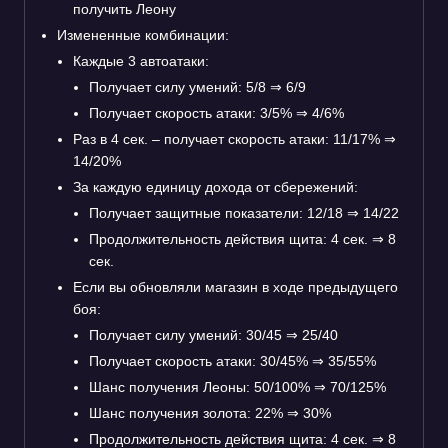
получить Леону
Измененные комбинации:
Каждые 3 автоатаки:
Получает силу умений: 5/8
⇒
6/9
Получает скорость атаки: 3/5%
⇒
4/6%
Раз в 4 сек. – получает скорость атаки: 11/17%
⇒
14/20%
За каждую единицу дохода от сбережений:
Получает защитные показатели: 12/18
⇒
14/22
Продолжительность действия щита: 4 сек.
⇒
8
сек.
Если вы обновляли магазин в ходе предыдущего
боя:
Получает силу умений: 30/45
⇒
25/40
Получает скорость атаки: 30/45%
⇒
35/55%
Шанс получения Леоны: 50/100%
⇒
70/125%
Шанс получения золота: 22%
⇒
30%
Продолжительность действия щита: 4 сек.
⇒
8