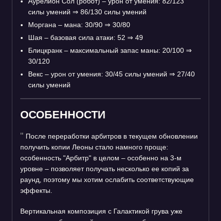
Аурелион Сол (робот) – урон от умения: 82/123
силы умений
⇒
86/130 силы умений
Моргана – мана: 30/90
⇒
30/80
Шая – базовая сила атаки: 52
⇒
49
Блицкранк – максимальный запас маны: 20/100
⇒
30/120
Векс – урон от умения: 30/45 силы умений
⇒
27/40
силы умений
ОСОБЕННОСТИ
После переработки арбитров в текущем обновлении
получить копии Леоны стало намного проще:
особенность "Арбитр" в целом – особенно на 3-м
уровне – позволяет получать несколько ее копий за
раунд, поэтому мы хотим ослабить соответствующие
эффекты.
Вертикальная композиция с Галактикой грува уже