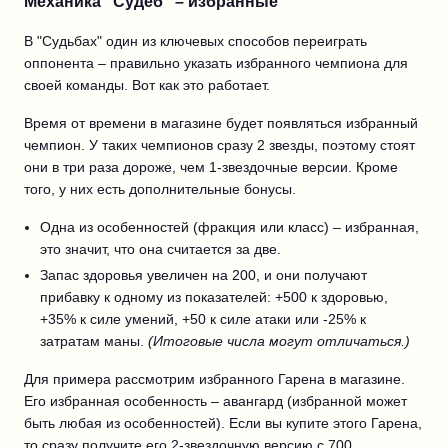
Механика "Судеб" – избранные
В "Судьбах" один из ключевых способов переиграть
оппонента – правильно указать избранного чемпиона для
своей команды. Вот как это работает.
Время от времени в магазине будет появляться избранный
чемпион. У таких чемпионов сразу 2 звезды, поэтому стоят
они в три раза дороже, чем 1-звездочные версии. Кроме
того, у них есть дополнительные бонусы.
Одна из особенностей (фракция или класс) – избранная,
это значит, что она считается за две.
Запас здоровья увеличен на 200, и они получают
прибавку к одному из показателей: +500 к здоровью,
+35% к силе умений, +50 к силе атаки или -25% к
затратам маны.
(Итоговые числа могут отличаться.)
Для примера рассмотрим избранного Гарена в магазине.
Его избранная особенность – авангард (избранной может
быть любая из особенностей). Если вы купите этого Гарена,
то сразу получите его 2-звездочную версию с 700