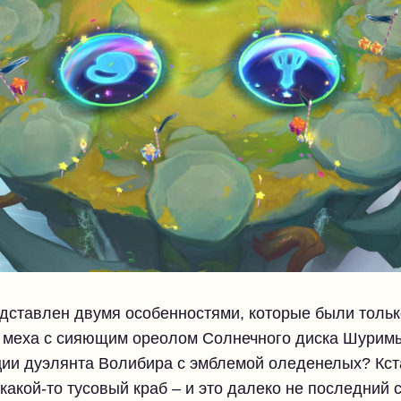
дставлен двумя особенностями, которые были только
меха с сияющим ореолом Солнечного диска Шуримы?
ции дуэлянта Волибира с эмблемой оледенелых? Кста
какой-то тусовый краб – и это далеко не последний 