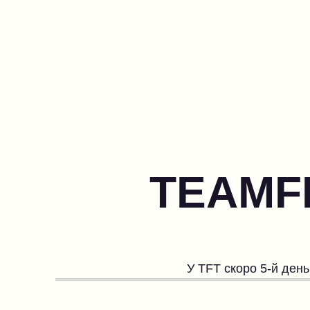
TEAMFI
У TFT скоро 5-й ден