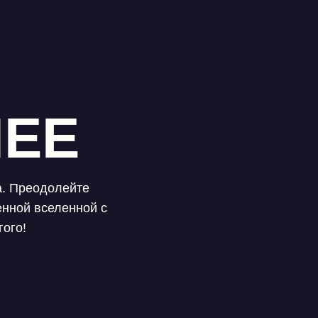
ЕЕ
а. Преодолейте
енной вселенной с
гого!