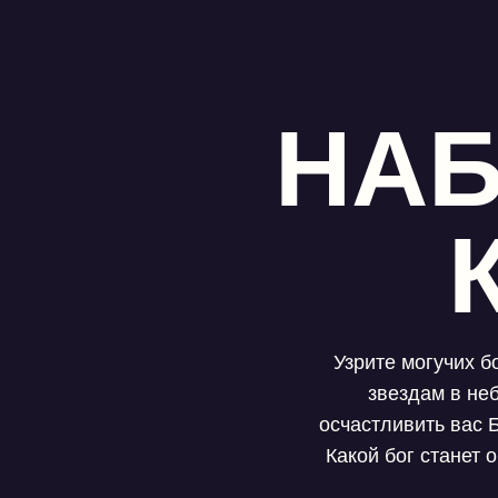
НАБ
Узрите могучих б
звездам в не
осчастливить ва
Какой бог станет