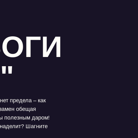
БОГИ
"
нет предела – как
взамен обещая
 полезным даром!
 наделит? Шагните