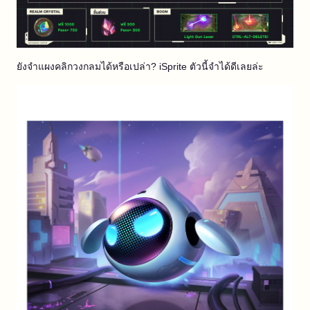
ยังจำแผงคลิกวงกลมได้หรือเปล่า? iSprite ตัวนี้จำได้ดีเลยล่ะ