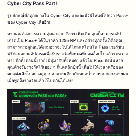
Cyber City Pass Part I
รูปลักษณ์คือทุกอย่างใน Cyber City และจะมีวิธีไหนดีไปกว่า Pass+
ของ Cyber City เสียอีก!
หากคุณต้องการความคุ้มค่าจาก Pass เพิ่มเติม คุณก็สามารถอัป
เกรดเป็น Pass+ ได้ในราคา 1295 RP และอย่างทุกครั้ง ก็คือคุณ
สามารถรอดูก่อนได้เสมอว่าจะไปได้ไกลแค่ไหนใน Pass เวอร์ชัน
ฟรีก่อนจะกดอัปเกรดเพื่อรับรางวัลทั้งหมดที่ปลดล็อกไปแล้วระหว่าง
ทาง อีกทั้งตอนนี้เรายังมีปุ่ม “รับทั้งหมด” แล้วใน Pass ดังนั้นหาก
คุณค้างรับรางวัลไว้เยอะ ๆ ก็แค่คลิกปุ่มนี้ เพื่อไม่ให้เวลาหรือของ
ตกแต่งเสียไปอย่างสูญเปล่าแบบเดียวกับหยดน้ำตาท่ามกลางสายฝน
เมื่อพูดถึงรางวัลแล้ว ก็ไปดูกันได้เลย!