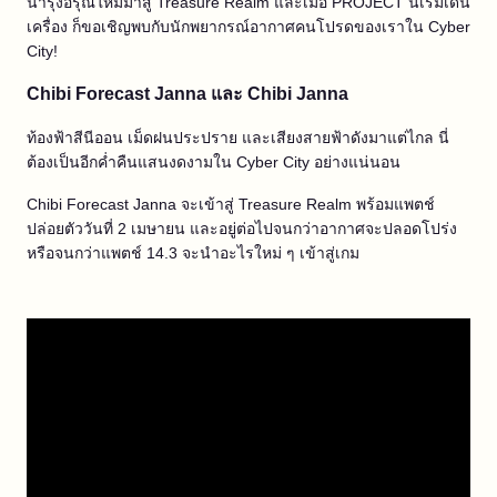
นำรุ่งอรุณใหม่มาสู่ Treasure Realm และเมื่อ PROJECT นี้เริ่มเดิน
เครื่อง ก็ขอเชิญพบกับนักพยากรณ์อากาศคนโปรดของเราใน Cyber
City!
Chibi Forecast Janna และ Chibi Janna
ท้องฟ้าสีนีออน เม็ดฝนประปราย และเสียงสายฟ้าดังมาแต่ไกล นี่
ต้องเป็นอีกค่ำคืนแสนงดงามใน Cyber City อย่างแน่นอน
Chibi Forecast Janna จะเข้าสู่ Treasure Realm พร้อมแพตช์
ปล่อยตัววันที่ 2 เมษายน และอยู่ต่อไปจนกว่าอากาศจะปลอดโปร่ง
หรือจนกว่าแพตช์ 14.3 จะนำอะไรใหม่ ๆ เข้าสู่เกม