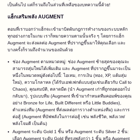
เป็นต้นไป แต่ก็รวมถึงในส่วนที่เหลือของบทความนี้ด้วย!
แฮ็กเสริมพลัง AUGMENT
ตอนที่เราบอกว่าแฮ็กจะเข้ามาบิดผันกฎการทำงานของระบบหลัก
ทุกอย่างภายในเกม เราก็หมายความตามนั้นจริง ๆ โดยการแฮ็ก
Augment จะส่งผลต่อ Augment ที่ปรากฏขึ้นมาให้คุณเลือก และ
บางครั้งก็รวมถึงจำนวนของมันด้วย
ช่อง Augment ตามหมวดหมู่: ช่อง Augment ซ้ายสุดของคุณจะ
สามารถสุ่มใหม่ได้เพิ่มเติม และ Augment ที่ปรากฏขึ้นมาจะเป็น
หนึ่งในหมวดหมู่ดังต่อไปนี้: ไอเทม, การเงิน (ทอง, XP, แต้มสุ่ม
ใหม่), ความโกลาหล (ได้รับเอฟเฟกต์แบบสุ่มเช่นเดียวกับ Call to
Chaos), คุณสมบัติ, ตลาดมืด (นำ Augment เก่าที่ถูกถอดออกไป
กลับมา), รูปแบบทีม (Augment ที่เข้ามากำหนดทีมคอมพ์ของคุณ
อย่าง Bronze for Life, Built Different หรือ Little Buddies),
ตำแหน่งทีม (Augment ที่ส่งผลต่อการวางตำแหน่งทีม) และการ
ต่อสู้ (Augment ที่บัฟพลังในการต่อสู้ เช่น พลังชีวิต, พลังเวท/
พลังโจมตี เป็นต้น)
Augment ระดับ Gold 1 ชิ้น หรือ Augment ระดับ Silver 2 ชิ้น:
เลือก Augment ระดับ Gold ที่ทรงพลังกว่า 1 ชิ้น หรือ Augment