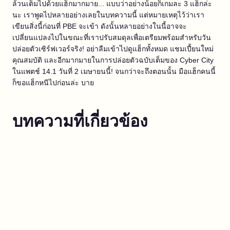
ล้วนเต็มไปด้วยแฮ็กมากมาย... แบบว่าอย่างน้อยก็เกมละ 3 แฮ็กล่ะ
นะ เราพูดไปหลายอย่างเลยในบทความนี้ แต่หมายเหตุไว้ว่าเรา
เขียนสิ่งนี้ก่อนที่ PBE จะเข้า ดังนั้นหลายอย่างในนี้อาจจะ
เปลี่ยนแปลงไปในขณะที่เราปรับสมดุลเพื่อเตรียมพร้อมสำหรับวัน
ปล่อยตัวเซิร์ฟเวอร์จริง! อย่าลืมเข้าไปดูแฮ็กทั้งหมด แชมเปี้ยนใหม่
คุณสมบัติ และอีกมากมายในการปล่อยตัวฉบับเต็มของ Cyber City
ในแพตช์ 14.1 วันที่ 2 เมษายนนี้! จนกว่าจะถึงตอนนั้น มือแฮ็กคนนี้
ก็ขอแฮ็กหนีไปก่อนล่ะ บาย
บทความที่เกี่ยวข้อง