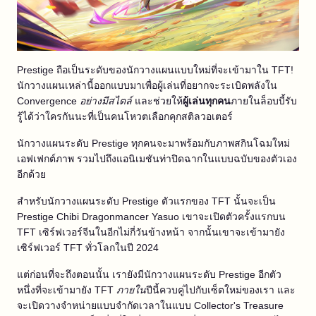
Prestige ถือเป็นระดับของนักวางแผนแบบใหม่ที่จะเข้ามาใน TFT!
นักวางแผนเหล่านี้ออกแบบมาเพื่อผู้เล่นที่อยากจะระเบิดพลังใน
Convergence
อย่างมีสไตล์
และช่วยให้
ผู้เล่นทุกคน
ภายในล็อบบี้รับ
รู้ได้ว่าใครกันนะที่เป็นคนโหวตเลือกคุกสติลวอเตอร์
นักวางแผนระดับ Prestige ทุกคนจะมาพร้อมกับภาพสกินโฉมใหม่
เอฟเฟกต์ภาพ รวมไปถึงแอนิเมชันท่าปิดฉากในแบบฉบับของตัวเอง
อีกด้วย
สำหรับนักวางแผนระดับ Prestige ตัวแรกของ TFT นั้นจะเป็น
Prestige Chibi Dragonmancer Yasuo เขาจะเปิดตัวครั้งแรกบน
TFT เซิร์ฟเวอร์จีนในอีกไม่กี่วันข้างหน้า จากนั้นเขาจะเข้ามายัง
เซิร์ฟเวอร์ TFT ทั่วโลกในปี 2024
แต่ก่อนที่จะถึงตอนนั้น เรายังมีนักวางแผนระดับ Prestige อีกตัว
หนึ่งที่จะเข้ามายัง TFT
ภายใน
ปีนี้ควบคู่ไปกับเซ็ตใหม่ของเรา และ
จะเปิดวางจำหน่ายแบบจำกัดเวลาในแบบ Collector's Treasure