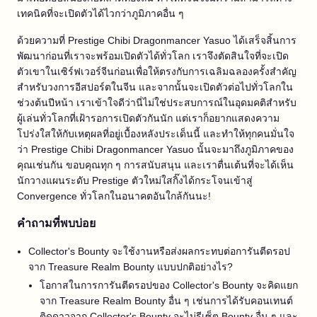
เทคนิคที่จะเปิดตัวได้ไวกว่าภูมิภาคอื่น ๆ
ด้วยความที่ Prestige Chibi Dragonmancer Yasuo ได้เสร็จสิ้นการ
พัฒนาก่อนที่เราจะพร้อมเปิดตัวได้ทั่วโลก เราจึงตัดสินใจที่จะเปิด
ตัวเขาในเซิร์ฟเวอร์จีนก่อนเพื่อให้ตรงกับการเฉลิมฉลองครั้งสำคัญ
สำหรับวงการอีสปอร์ตในจีน และจากนั้นจะเปิดตัวต่อไปทั่วโลกใน
ช่วงต้นปีหน้า เราเข้าใจดีว่านี่ไม่ใช่ประสบการณ์ในอุดมคติสำหรับ
ผู้เล่นทั่วโลกที่เฝ้ารอการเปิดตัวกันนัก แต่เราก็อยากแสดงความ
โปร่งใสให้กับเหตุผลที่อยู่เบื้องหลังประเด็นนี้ และทำให้ทุกคนมั่นใจ
ว่า Prestige Chibi Dragonmancer Yasuo นั้นจะมาถึงภูมิภาคของ
คุณเช่นกัน ขอบคุณทุก ๆ การสนับสนุน และเราตื่นเต้นที่จะได้เห็น
นักวางแผนระดับ Prestige ตัวใหม่ใสกิ๊งได้กระโจนเข้าสู่
Convergence ทั่วโลกในอนาคตอันใกล้กันนะ!
คำถามที่พบบ่อย
Collector's Bounty จะใช้งานหรือส่งผลกระทบต่อการันตีดรอป
จาก Treasure Realm Bounty แบบปกติอย่างไร?
โอกาสในการการันตีดรอปของ Collector's Bounty จะคิดแยก
จาก Treasure Realm Bounty อื่น ๆ เช่นการได้รับคอนเทนต์
ติดดาวจาก Collector's Bounty จะไม่รีเซ็ต Bounty อื่น ๆ และ