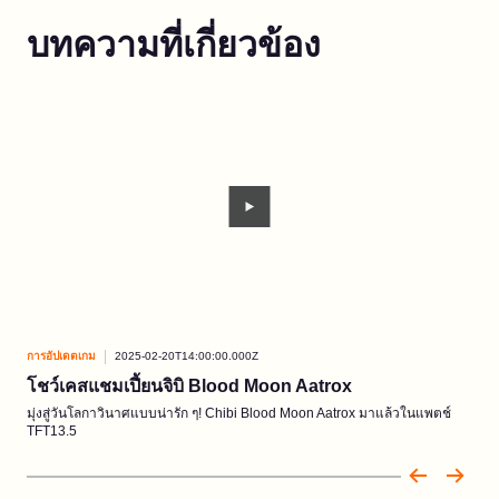
บทความที่เกี่ยวข้อง
การอัปเดตเกม
2025-02-20T14:00:00.000Z
การอ
โชว์เคสแชมเปี้ยนจิบิ Blood Moon Aatrox
โชว
มุ่งสู่วันโลกาวินาศแบบน่ารัก ๆ! Chibi Blood Moon Aatrox มาแล้วในแพตช์
คุณจ
TFT13.5
Amu