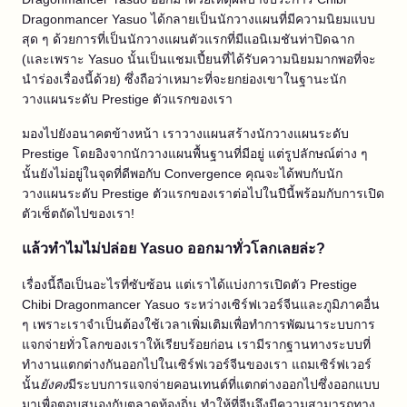
Dragonmancer Yasuo ได้กลายเป็นนักวางแผนที่มีความนิยมแบบ
สุด ๆ ด้วยการที่เป็นนักวางแผนตัวแรกที่มีแอนิเมชันท่าปิดฉาก
(และเพราะ Yasuo นั้นเป็นแชมเปี้ยนที่ได้รับความนิยมมากพอที่จะ
นำร่องเรื่องนี้ด้วย) ซึ่งถือว่าเหมาะที่จะยกย่องเขาในฐานะนัก
วางแผนระดับ Prestige ตัวแรกของเรา
มองไปยังอนาคตข้างหน้า เราวางแผนสร้างนักวางแผนระดับ
Prestige โดยอิงจากนักวางแผนพื้นฐานที่มีอยู่ แต่รูปลักษณ์ต่าง ๆ
นั้นยังไม่อยู่ในจุดที่ดีพอกับ Convergence คุณจะได้พบกับนัก
วางแผนระดับ Prestige ตัวแรกของเราต่อไปในปีนี้พร้อมกับการเปิด
ตัวเซ็ตถัดไปของเรา!
แล้วทำไมไม่ปล่อย Yasuo ออกมาทั่วโลกเลยล่ะ?
เรื่องนี้ถือเป็นอะไรที่ซับซ้อน แต่เราได้แบ่งการเปิดตัว Prestige
Chibi Dragonmancer Yasuo ระหว่างเซิร์ฟเวอร์จีนและภูมิภาคอื่น
ๆ เพราะเราจำเป็นต้องใช้เวลาเพิ่มเติมเพื่อทำการพัฒนาระบบการ
แจกจ่ายทั่วโลกของเราให้เรียบร้อยก่อน เรามีรากฐานทางระบบที่
ทำงานแตกต่างกันออกไปในเซิร์ฟเวอร์จีนของเรา แถมเซิร์ฟเวอร์
นั้น
ยังคง
มีระบบการแจกจ่ายคอนเทนต์ที่แตกต่างออกไปซึ่งออกแบบ
มาเพื่อตอบสนองกับตลาดท้องถิ่น ทำให้ที่จีนจึงมีความสามารถทาง