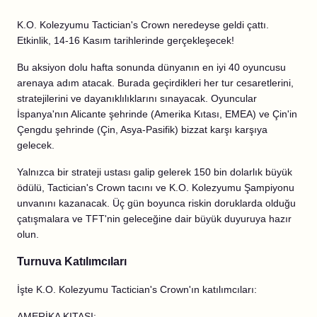
K.O. Kolezyumu Tactician's Crown neredeyse geldi çattı.
Etkinlik, 14-16 Kasım tarihlerinde gerçekleşecek!
Bu aksiyon dolu hafta sonunda dünyanın en iyi 40 oyuncusu
arenaya adım atacak. Burada geçirdikleri her tur cesaretlerini,
stratejilerini ve dayanıklılıklarını sınayacak. Oyuncular
İspanya'nın Alicante şehrinde (Amerika Kıtası, EMEA) ve Çin'in
Çengdu şehrinde (Çin, Asya-Pasifik) bizzat karşı karşıya
gelecek.
Yalnızca bir strateji ustası galip gelerek 150 bin dolarlık büyük
ödülü, Tactician's Crown tacını ve K.O. Kolezyumu Şampiyonu
unvanını kazanacak. Üç gün boyunca riskin doruklarda olduğu
çatışmalara ve TFT'nin geleceğine dair büyük duyuruya hazır
olun.
Turnuva Katılımcıları
İşte K.O. Kolezyumu Tactician's Crown'ın katılımcıları:
AMERİKA KITASI: