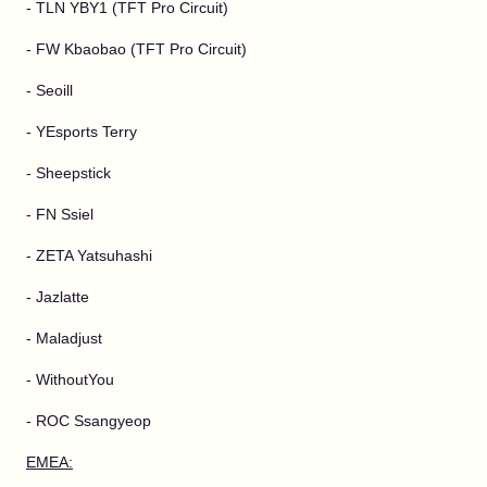
- TLN YBY1 (TFT Pro Circuit)
- FW Kbaobao (TFT Pro Circuit)
- Seoill
- YEsports Terry
- Sheepstick
- FN Ssiel
- ZETA Yatsuhashi
- Jazlatte
- Maladjust
- WithoutYou
- ROC Ssangyeop
EMEA: