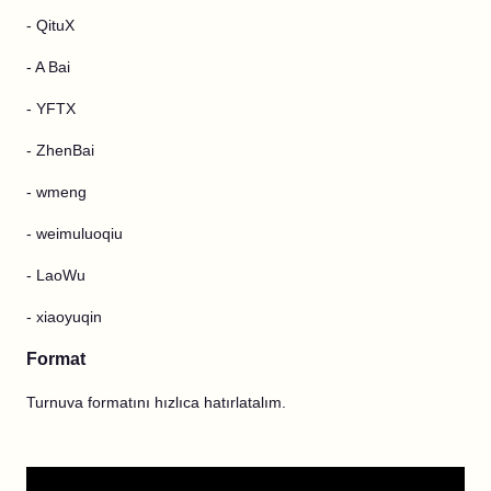
- QituX
- A Bai
- YFTX
- ZhenBai
- wmeng
- weimuluoqiu
- LaoWu
- xiaoyuqin
Format
Turnuva formatını hızlıca hatırlatalım.