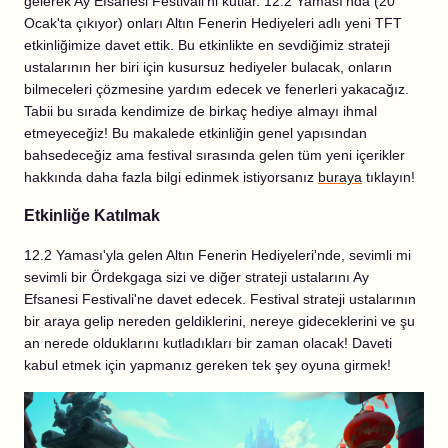
gelerek Ay Efsanesi Festivali'ni kutlar. 12.2 Yaması'nda (20
Ocak'ta çıkıyor) onları Altın Fenerin Hediyeleri adlı yeni TFT
etkinliğimize davet ettik. Bu etkinlikte en sevdiğimiz strateji
ustalarının her biri için kusursuz hediyeler bulacak, onların
bilmeceleri çözmesine yardım edecek ve fenerleri yakacağız.
Tabii bu sırada kendimize de birkaç hediye almayı ihmal
etmeyeceğiz! Bu makalede etkinliğin genel yapısından
bahsedeceğiz ama festival sırasında gelen tüm yeni içerikler
hakkında daha fazla bilgi edinmek istiyorsanız
buraya
tıklayın!
Etkinliğe Katılmak
12.2 Yaması'yla gelen Altın Fenerin Hediyeleri'nde, sevimli mi
sevimli bir Ördekgaga sizi ve diğer strateji ustalarını Ay
Efsanesi Festivali'ne davet edecek. Festival strateji ustalarının
bir araya gelip nereden geldiklerini, nereye gideceklerini ve şu
an nerede olduklarını kutladıkları bir zaman olacak! Daveti
kabul etmek için yapmanız gereken tek şey oyuna girmek!