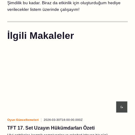
Şimdilik bu kadar. Biraz da etkinlik için oluşturduğum hediye
verilecekler listem üzerinde çalışayım!
İlgili Makaleler
Oyun Güncellemeleri
2026-03-30T16:00:00.000Z
Oyun
TFT 17. Set Uzayın Hükümdarları Özeti
3. 