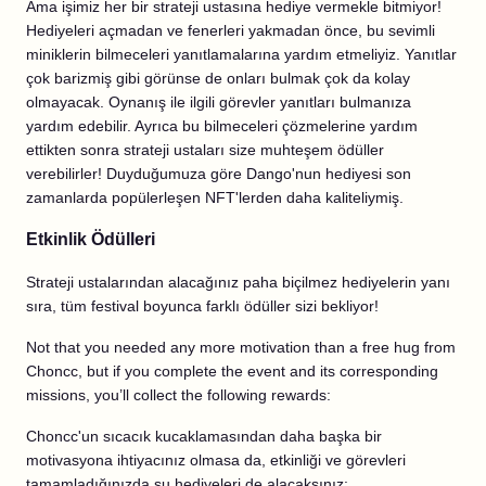
Ama işimiz her bir strateji ustasına hediye vermekle bitmiyor!
Hediyeleri açmadan ve fenerleri yakmadan önce, bu sevimli
miniklerin bilmeceleri yanıtlamalarına yardım etmeliyiz. Yanıtlar
çok barizmiş gibi görünse de onları bulmak çok da kolay
olmayacak. Oynanış ile ilgili görevler yanıtları bulmanıza
yardım edebilir. Ayrıca bu bilmeceleri çözmelerine yardım
ettikten sonra strateji ustaları size muhteşem ödüller
verebilirler! Duyduğumuza göre Dango'nun hediyesi son
zamanlarda popülerleşen NFT'lerden daha kaliteliymiş.
Etkinlik Ödülleri
Strateji ustalarından alacağınız paha biçilmez hediyelerin yanı
sıra, tüm festival boyunca farklı ödüller sizi bekliyor!
Not that you needed any more motivation than a free hug from
Choncc, but if you complete the event and its corresponding
missions, you’ll collect the following rewards:
Choncc'un sıcacık kucaklamasından daha başka bir
motivasyona ihtiyacınız olmasa da, etkinliği ve görevleri
tamamladığınızda şu hediyeleri de alacaksınız: