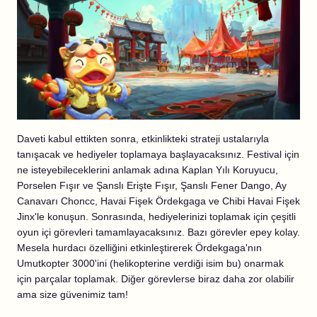
Daveti kabul ettikten sonra, etkinlikteki strateji ustalarıyla
tanışacak ve hediyeler toplamaya başlayacaksınız. Festival için
ne isteyebileceklerini anlamak adına Kaplan Yılı Koruyucu,
Porselen Fışır ve Şanslı Erişte Fışır, Şanslı Fener Dango, Ay
Canavarı Choncc, Havai Fişek Ördekgaga ve Chibi Havai Fişek
Jinx'le konuşun. Sonrasında, hediyelerinizi toplamak için çeşitli
oyun içi görevleri tamamlayacaksınız. Bazı görevler epey kolay.
Mesela hurdacı özelliğini etkinleştirerek Ördekgaga'nın
Umutkopter 3000'ini (helikopterine verdiği isim bu) onarmak
için parçalar toplamak. Diğer görevlerse biraz daha zor olabilir
ama size güvenimiz tam!