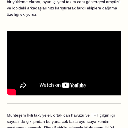
bir yükleme ekranı, oyun içi yeni takım canı göstergesi arayüzü
ve lobideki arkadaşlarınızı karıştırarak farklı ekiplere dağıtma
özelliği ekliyoruz.
Muhteşem İkili takviyeler, ortak can havuzu ve TFT çılgınlığı
sayesinde çıkışından bu yana çok fazla oyuncuya kendini
sevdirmeyi başardı. Siber Şehir'in çıkışıyla Muhteşem İkili'yi