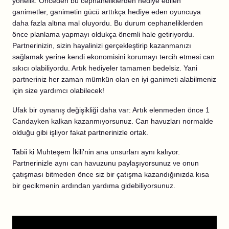
yönelik. Önceden bu cephaneliklerden hediye edilen
ganimetler, ganimetin gücü arttıkça hediye eden oyuncuya
daha fazla altına mal oluyordu. Bu durum cephaneliklerden
önce planlama yapmayı oldukça önemli hale getiriyordu.
Partnerinizin, sizin hayalinizi gerçekleştirip kazanmanızı
sağlamak yerine kendi ekonomisini korumayı tercih etmesi can
sıkıcı olabiliyordu. Artık hediyeler tamamen bedelsiz. Yani
partneriniz her zaman mümkün olan en iyi ganimeti alabilmeniz
için size yardımcı olabilecek!
Ufak bir oynanış değişikliği daha var: Artık elenmeden önce 1
Candayken kalkan kazanmıyorsunuz. Can havuzları normalde
olduğu gibi işliyor fakat partnerinizle ortak.
Tabii ki Muhteşem İkili'nin ana unsurları aynı kalıyor.
Partnerinizle aynı can havuzunu paylaşıyorsunuz ve onun
çatışması bitmeden önce siz bir çatışma kazandığınızda kısa
bir gecikmenin ardından yardıma gidebiliyorsunuz.