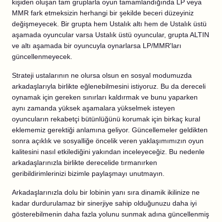
kişiden oluşan tam gruplarla oyun tamamlandığında LP veya
MMR fark etmeksizin herhangi bir şekilde beceri düzeyiniz
değişmeyecek. Bir grupta hem Ustalık altı hem de Ustalık üstü
aşamada oyuncular varsa Ustalık üstü oyuncular, grupta ALTIN
ve altı aşamada bir oyuncuyla oynarlarsa LP/MMR'ları
güncellenmeyecek.
Strateji ustalarının ne olursa olsun en sosyal modumuzda
arkadaşlarıyla birlikte eğlenebilmesini istiyoruz. Bu da dereceli
oynamak için gereken sınırları kaldırmak ve bunu yaparken
aynı zamanda yüksek aşamalara yükselmek isteyen
oyuncuların rekabetçi bütünlüğünü korumak için birkaç kural
eklememiz gerektiği anlamına geliyor. Güncellemeler geldikten
sonra açıklık ve sosyalliğe öncelik veren yaklaşımımızın oyun
kalitesini nasıl etkilediğini yakından inceleyeceğiz. Bu nedenle
arkadaşlarınızla birlikte derecelide tırmanırken
geribildirimlerinizi bizimle paylaşmayı unutmayın.
Arkadaşlarınızla dolu bir lobinin yanı sıra dinamik ikilinize ne
kadar durdurulamaz bir sinerjiye sahip olduğunuzu daha iyi
gösterebilmenin daha fazla yolunu sunmak adına güncellenmiş