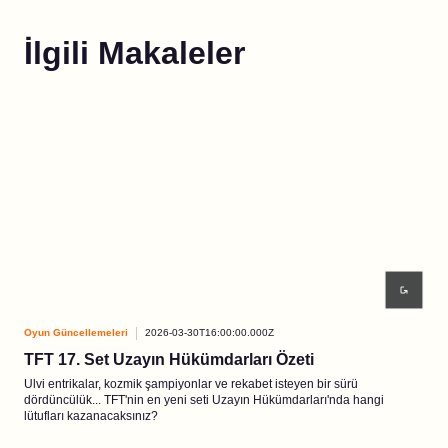
İlgili Makaleler
Oyun Güncellemeleri
2026-03-30T16:00:00.000Z
Oyun
TFT 17. Set Uzayın Hükümdarları Özeti
3. 
Ulvi entrikalar, kozmik şampiyonlar ve rekabet isteyen bir sürü
Chib
dördüncülük... TFT'nin en yeni seti Uzayın Hükümdarları'nda hangi
sonr
lütufları kazanacaksınız?