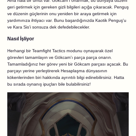
Ama hâlâ bir umut var. Gökcam'ı onarmak, bu dünyaya düzeni
geri getirmek için gereken gizli bilgileri açığa çıkaracak. Penguş
ve düzenin güçlerinin onu yeniden bir araya getirmek için
yardımınıza ihtiyacı var. Bunu başardığınızda Kaotik Penguş'u
ve Kara Sis'i sonsuza dek defedebilecekler.
Nasıl İşliyor
Herhangi bir Teamfight Tactics modunu oynayarak özel
görevleri tamamlayın ve Gökcam'ı parça parça onarın.
Tamamladığınız her görev yeni bir Gökcam parçası açacak. Bu
parçayı yerine yerleştirerek Hesaplaşma dünyasının
kökenlerinden biri hakkında ayrıntılı bilgi edinebilirsiniz. Hatta
bu sırada oynanış ipuçları bile bulabilirsiniz!