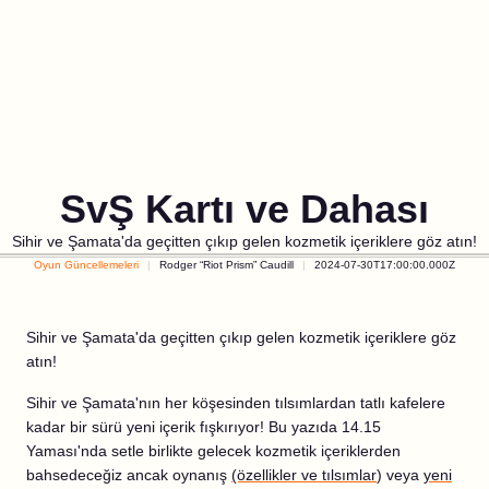
SvŞ Kartı ve Dahası
Sihir ve Şamata'da geçitten çıkıp gelen kozmetik içeriklere göz atın!
Oyun Güncellemeleri
Rodger “Riot Prism” Caudill
2024-07-30T17:00:00.000Z
Sihir ve Şamata'da geçitten çıkıp gelen kozmetik içeriklere göz
atın!
Sihir ve Şamata'nın her köşesinden tılsımlardan tatlı kafelere
kadar bir sürü yeni içerik fışkırıyor! Bu yazıda 14.15
Yaması'nda setle birlikte gelecek kozmetik içeriklerden
bahsedeceğiz ancak oynanış
(özellikler ve tılsımlar
) veya
yeni