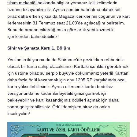
tılsım mekaniği
hakkında bilgi arıyorsanız ilgili kelimelerin
üzerine tıklayabilirsiniz. Ayrıca son bir hatırlatma olarak set
biraz daha erken çıksa da Mağaza içeriklerinin çoğunun ve kart
ilerlemesinin 31 Temmuz saat 21.00'de açılacağını belirtelim.
Bunu da aradan çıkardığımıza göre artık yeni kozmetik
içeriklerden bahsedebiliriz!
Sihir ve Şamata Kartı 1. Bölüm
Yeni setin iki yarısında da Sihirhane'de gezinirken rehberiniz
olacak bir karta sahip olacaksınız. Karttaki içerikleri görebilmek
için üstüne biraz su serpip büyüyle dokunmanız yeterli! Karttan
daha fazla ödül kazanmak için onu 1295 RP karşılığında özel
karta yükseltebilirsiniz. Ayrıca dilerseniz kartın bedelsiz
versiyonunda ne kadar ilerleyebildiğinizi görmek için
bekleyebilir ve kartı kazandığınız ödülleri açmak için daha
sonra geliştirebilirsiniz. Ödül demişken biraz da onları
inceleyelim!