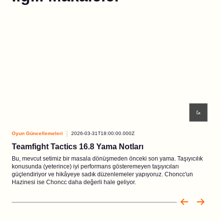
Oyun Güncellemeleri
2026-03-31T18:00:00.000Z
Oyun
Teamfight Tactics 16.8 Yama Notları
2. 
Bu, mevcut setimiz bir masala dönüşmeden önceki son yama. Taşıyıcılık
Yeni
konusunda (yeterince) iyi performans gösteremeyen taşıyıcıları
bir 
güçlendiriyor ve hikâyeye sadık düzenlemeler yapıyoruz. Choncc'un
Hazinesi ise Choncc daha değerli hale geliyor.