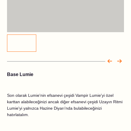
Base Lumie
Son olarak Lumie'nin efsanevi çeşidi Vampir Lumie'yi özel
karttan alabileceğinizi ancak diğer efsanevi çeşidi Uzayın Ritmi
Lumie'yi yalnızca Hazine Diyarı'nda bulabileceğinizi
hatırlatalım.