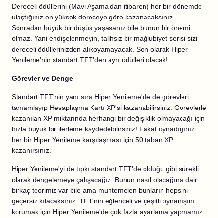
Dereceli ödüllerini (Mavi Aşama'dan itibaren) her bir dönemde
ulaştığınız en yüksek dereceye göre kazanacaksınız.
Sonradan büyük bir düşüş yaşasanız bile bunun bir önemi
olmaz. Yani endişelenmeyin, talihsiz bir mağlubiyet serisi sizi
dereceli ödüllerinizden alıkoyamayacak. Son olarak Hiper
Yenileme'nin standart TFT'den ayrı ödülleri olacak!
Görevler ve Denge
Standart TFT'nin yanı sıra Hiper Yenileme'de de görevleri
tamamlayıp Hesaplaşma Kartı XP'si kazanabilirsiniz. Görevlerle
kazanılan XP miktarında herhangi bir değişiklik olmayacağı için
hızla büyük bir ilerleme kaydedebilirsiniz! Fakat oynadığınız
her bir Hiper Yenileme karşılaşması için 50 taban XP
kazanırsınız.
Hiper Yenileme'yi de tıpkı standart TFT'de olduğu gibi sürekli
olarak dengelemeye çalışacağız. Bunun nasıl olacağına dair
birkaç teorimiz var bile ama muhtemelen bunların hepsini
geçersiz kılacaksınız. TFT'nin eğlenceli ve çeşitli oynanışını
korumak için Hiper Yenileme'de çok fazla ayarlama yapmamız