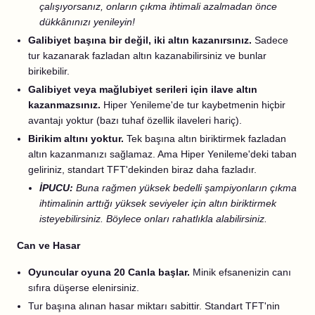
çalışıyorsanız, onların çıkma ihtimali azalmadan önce
dükkânınızı yenileyin!
Galibiyet başına bir değil, iki altın kazanırsınız.
Sadece
tur kazanarak fazladan altın kazanabilirsiniz ve bunlar
birikebilir.
Galibiyet veya mağlubiyet serileri için ilave altın
kazanmazsınız.
Hiper Yenileme'de tur kaybetmenin hiçbir
avantajı yoktur (bazı tuhaf özellik ilaveleri hariç).
Birikim altını yoktur.
Tek başına altın biriktirmek fazladan
altın kazanmanızı sağlamaz. Ama Hiper Yenileme'deki taban
geliriniz, standart TFT'dekinden biraz daha fazladır.
İPUCU:
Buna rağmen yüksek bedelli şampiyonların çıkma
ihtimalinin arttığı yüksek seviyeler için altın biriktirmek
isteyebilirsiniz. Böylece onları rahatlıkla alabilirsiniz.
Can ve Hasar
Oyuncular oyuna 20 Canla başlar.
Minik efsanenizin canı
sıfıra düşerse elenirsiniz.
Tur başına alınan hasar miktarı sabittir. Standart TFT'nin