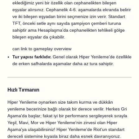
eklediğimiz yeni bir özellik olan cephanelikten bileşen
eşyalar alırsınız. Cephanelik 4-6. aşamalarda ekranda belirir
ve iki bileşen eşyadan birini seçmenize izin verir. Standart
TFT, önceki setle aynı sayıda şampiyon çemberi turuna
sahiptir ama Hesaplaşma'da cephanelikten tehlikeli gölge
bileşen eşyalar da çıkabilir.
can link to gameplay overview
Tur yapısı farklıdır.
Genel olarak Hiper Yenileme'de özellikle
de erken safhalarda aşamalar daha az tura sahiptir.
Hızlı Tırmanın
Hiper Yenileme oynarken size takım kurma ve dükkân
yenileme becerinize bağlı olarak bir derece verilir. Herkes Gri
Aşama'da başlar; fakat iyi bir performans sergileyerek sırayla
Yeşil, Mavi, Mor ve Hiper Yenileme'nin zirvesi olan Hiper
Aşama'ya ulaşabilirsiniz! Hiper Yenileme'de Riot'un standart
dereceli sistemine kıyasla biraz daha esnek davranıyoruz.