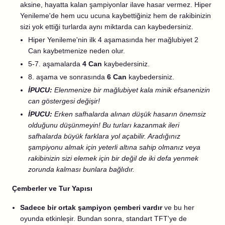
aksine, hayatta kalan şampiyonlar ilave hasar vermez. Hiper
Yenileme'de hem ucu ucuna kaybettiğiniz hem de rakibinizin
sizi yok ettiği turlarda aynı miktarda can kaybedersiniz.
Hiper Yenileme'nin ilk 4 aşamasında her mağlubiyet 2
Can kaybetmenize neden olur.
5-7. aşamalarda
4 Can
kaybedersiniz.
8. aşama ve sonrasında
6 Can
kaybedersiniz.
İPUCU:
Elenmenize bir mağlubiyet kala minik efsanenizin
can göstergesi değişir!
İPUCU:
Erken safhalarda alınan düşük hasarın önemsiz
olduğunu düşünmeyin! Bu turları kazanmak ileri
safhalarda büyük farklara yol açabilir. Aradığınız
şampiyonu almak için yeterli altına sahip olmanız veya
rakibinizin sizi elemek için bir değil de iki defa yenmek
zorunda kalması bunlara bağlıdır.
Çemberler ve Tur Yapısı
Sadece bir ortak şampiyon çemberi vardır
ve bu her
oyunda etkinleşir. Bundan sonra, standart TFT'ye de