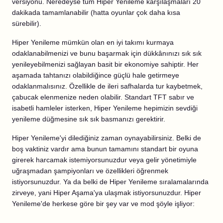
versiyonu. Neredeyse tüm Hiper Yenileme karşılaşmaları 20
dakikada tamamlanabilir (hatta oyunlar çok daha kısa
sürebilir).
Hiper Yenileme mümkün olan en iyi takımı kurmaya
odaklanabilmenizi ve bunu başarmak için dükkânınızı sık sık
yenileyebilmenizi sağlayan basit bir ekonomiye sahiptir. Her
aşamada tahtanızı olabildiğince güçlü hale getirmeye
odaklanmalısınız. Özellikle de ileri safhalarda tur kaybetmek,
çabucak elenmenize neden olabilir. Standart TFT sabır ve
isabetli hamleler isterken, Hiper Yenileme hepimizin sevdiği
yenileme düğmesine sık sık basmanızı gerektirir.
Hiper Yenileme'yi dilediğiniz zaman oynayabilirsiniz. Belki de
boş vaktiniz vardır ama bunun tamamını standart bir oyuna
girerek harcamak istemiyorsunuzdur veya gelir yönetimiyle
uğraşmadan şampiyonları ve özellikleri öğrenmek
istiyorsunuzdur. Ya da belki de Hiper Yenileme sıralamalarında
zirveye, yani Hiper Aşama'ya ulaşmak istiyorsunuzdur. Hiper
Yenileme'de herkese göre bir şey var ve mod şöyle işliyor: