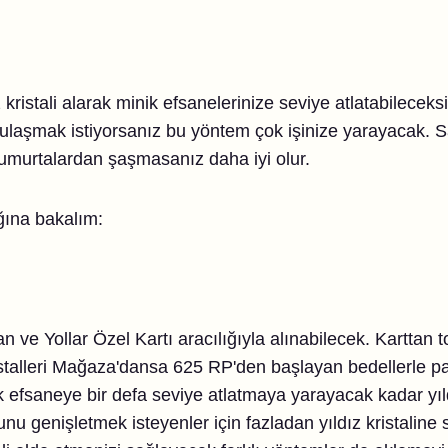
dız kristali alarak minik efsanelerinize seviye atlatabilecek
ne ulaşmak istiyorsanız bu yöntem çok işinize yarayacak.
yumurtalardan şaşmasanız daha iyi olur.
ığına bakalım:
an ve Yollar Özel Kartı aracılığıyla alınabilecek. Karttan 
istalleri Mağaza'dansa 625 RP'den başlayan bedellerle pa
 efsaneye bir defa seviye atlatmaya yarayacak kadar yıld
u genişletmek isteyenler için fazladan yıldız kristaline