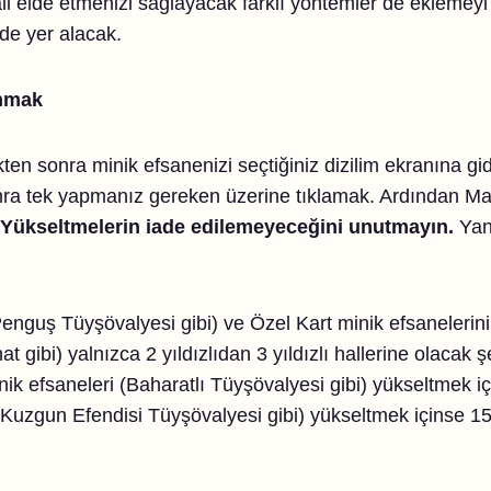
ali elde etmenizi sağlayacak farklı yöntemler de eklemey
de yer alacak.
anmak
ttikten sonra minik efsanenizi seçtiğiniz dizilim ekranına 
nra tek yapmanız gereken üzerine tıklamak. Ardından Ma
Yükseltmelerin iade edilemeyeceğini unutmayın.
Yani
Penguş Tüyşövalyesi gibi) ve Özel Kart minik efsanelerin
 gibi) yalnızca 2 yıldızlıdan 3 yıldızlı hallerine olacak 
inik efsaneleri (Baharatlı Tüyşövalyesi gibi) yükseltmek içi
(Kuzgun Efendisi Tüyşövalyesi gibi) yükseltmek içinse 150 