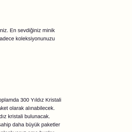
siniz. En sevdiğiniz minik
 Sadece koleksiyonunuzu
toplamda 300 Yıldız Kristali
ket olarak alınabilecek.
ız kristali bulunacak.
 sahip daha büyük paketler