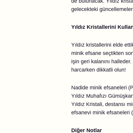
de bulunacak. Yıldız krist
gelecekteki güncellemeler
Yıldız Kristallerini Kull
Yıldız kristallerini elde e
minik efsane seçtikten so
işin geri kalanını halleder.
harcarken dikkatli olun!
Nadide minik efsaneleri (
Yıldız Muhafızı Gümüşkanat
Yıldız Kristali, destansı m
efsanevi minik efsaneleri 
Diğer Notlar