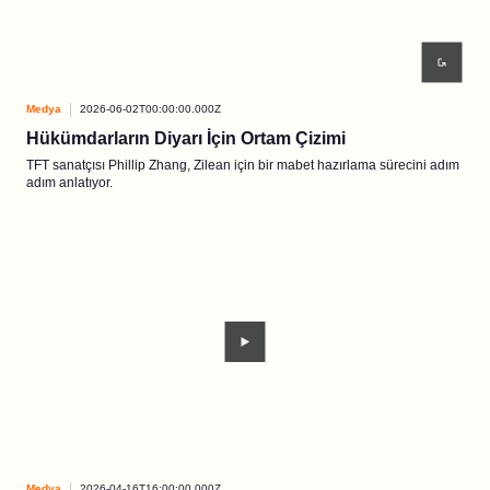
Medya
2026-06-02T00:00:00.000Z
Hükümdarların Diyarı İçin Ortam Çizimi
TFT sanatçısı Phillip Zhang, Zilean için bir mabet hazırlama sürecini adım
adım anlatıyor.
Medya
2026-04-16T16:00:00.000Z