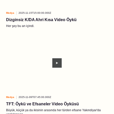
Medya
2025-11-15T15:00:00.000Z
Dizginsiz K/DA Ahri Kısa Video Öykü
Her şey bu an içindi.
Medya
2025-11-09T07:45:00.000Z
TFT: Öykü ve Efsaneler Video Öyküsü
Büyük, küçük ya da ikisinin arasında her türden efsane Yakındiyar'da