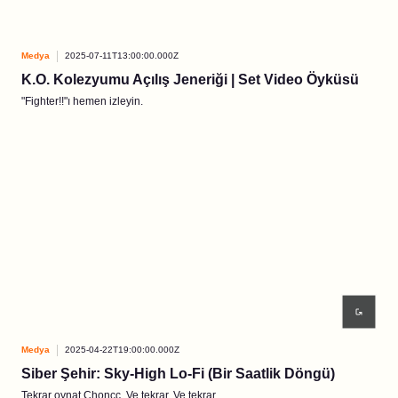
Medya
2025-07-11T13:00:00.000Z
K.O. Kolezyumu Açılış Jeneriği | Set Video Öyküsü
"Fighter!!"ı hemen izleyin.
Medya
2025-04-22T19:00:00.000Z
Siber Şehir: Sky-High Lo-Fi (Bir Saatlik Döngü)
Tekrar oynat Choncc. Ve tekrar. Ve tekrar.