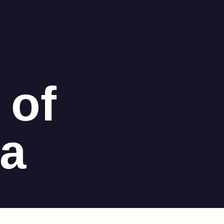
 of
ra