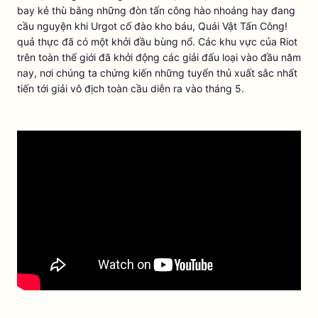
bay kẻ thù bằng những đòn tấn công hào nhoáng hay đang
cầu nguyện khi Urgot cố đào kho báu, Quái Vật Tấn Công!
quả thực đã có một khởi đầu bùng nổ. Các khu vực của Riot
trên toàn thế giới đã khởi động các giải đấu loại vào đầu năm
nay, nơi chúng ta chứng kiến những tuyển thủ xuất sắc nhất
tiến tới giải vô địch toàn cầu diễn ra vào tháng 5.