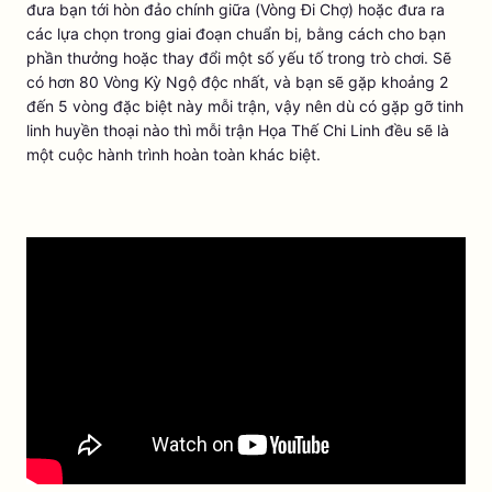
đưa bạn tới hòn đảo chính giữa (Vòng Đi Chợ) hoặc đưa ra
các lựa chọn trong giai đoạn chuẩn bị, bằng cách cho bạn
phần thưởng hoặc thay đổi một số yếu tố trong trò chơi. Sẽ
có hơn 80 Vòng Kỳ Ngộ độc nhất, và bạn sẽ gặp khoảng 2
đến 5 vòng đặc biệt này mỗi trận, vậy nên dù có gặp gỡ tinh
linh huyền thoại nào thì mỗi trận Họa Thế Chi Linh đều sẽ là
một cuộc hành trình hoàn toàn khác biệt.