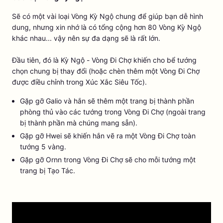
Sẽ có một vài loại Vòng Kỳ Ngộ chung để giúp bạn dễ hình
dung, nhưng xin nhớ là có tổng cộng hơn 80 Vòng Kỳ Ngộ
khác nhau... vậy nên sự đa dạng sẽ là rất lớn.
Đầu tiên, đó là Kỳ Ngộ - Vòng Đi Chợ khiến cho bể tướng
chọn chung bị thay đổi (hoặc chèn thêm một Vòng Đi Chợ
được điều chỉnh trong Xúc Xắc Siêu Tốc).
Gặp gỡ Galio và hắn sẽ thêm một trang bị thành phần
phòng thủ vào các tướng trong Vòng Đi Chợ (ngoài trang
bị thành phần mà chúng mang sẵn).
Gặp gỡ Hwei sẽ khiến hắn vẽ ra một Vòng Đi Chợ toàn
tướng 5 vàng.
Gặp gỡ Ornn trong Vòng Đi Chợ sẽ cho mỗi tướng một
trang bị Tạo Tác.