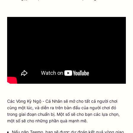
Các Vòng Kỳ Ngộ - Cá Nhân sẽ mở cho tất cả người chơi
cùng một lúc, và diễn ra trên bàn đấu của người chơi đó
trong giai đoạn chuẩn bị. Một số sẽ cho bạn các lựa chọn,
một số sẽ cho những phần quà mạnh mẽ.
Nếu gặp Teemo, bạn sẽ được dự đoán kết quả vòng giao