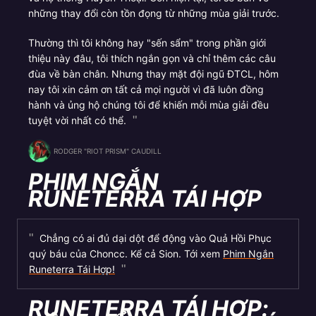
những thay đổi còn tồn đọng từ những mùa giải trước.
Thường thì tôi không hay "sến sẩm" trong phần giới
thiệu này đâu, tôi thích ngắn gọn và chỉ thêm các câu
đùa về bàn chân. Nhưng thay mặt đội ngũ ĐTCL, hôm
nay tôi xin cảm ơn tất cả mọi người vì đã luôn đồng
hành và ủng hộ chúng tôi để khiến mỗi mùa giải đều
tuyệt vời nhất có thể.
RODGER "RIOT PRISM" CAUDILL
PHIM NGẮN
RUNETERRA TÁI HỢP
Chẳng có ai đủ dại dột để động vào Quả Hồi Phục
quý báu của Choncc. Kể cả Sion. Tới xem
Phim Ngắn
Runeterra Tái Hợp!
RUNETERRA TÁI HỢP: