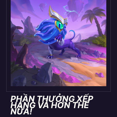
PHẦN THƯỞNG XẾP
HẠNG VÀ HƠN THẾ
NỮA!