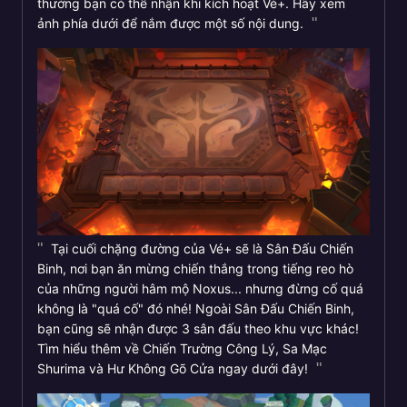
thưởng bạn có thể nhận khi kích hoạt Vé+. Hãy xem
ảnh phía dưới để nắm được một số nội dung.
Tại cuối chặng đường của Vé+ sẽ là Sân Đấu Chiến
Binh, nơi bạn ăn mừng chiến thắng trong tiếng reo hò
của những người hâm mộ Noxus... nhưng đừng cố quá
không là "quá cố" đó nhé! Ngoài Sân Đấu Chiến Binh,
bạn cũng sẽ nhận được 3 sân đấu theo khu vực khác!
Tìm hiểu thêm về Chiến Trường Công Lý, Sa Mạc
Shurima và Hư Không Gõ Cửa ngay dưới đây!