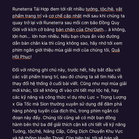
Runeterra Tái Hợp đem tới rất nhiều
tướng, tộc/hệ
,
vật
phẩm trang trí
và
cơ chế cập nhật
mới sau khi chúng ta
quay trở lại với Runeterra sau mỗi cơn bão Đồng Quy
Giới với kích cỡ bằng
bàn chân của Cho’Gath
... à không,
lớn hơn… lớn hơn nhiều. Nếu bạn chưa ấn vào đường
dẫn bàn chân kia thì cũng không sao, hãy nhớ tới xem
phim ngắn giới thiệu mùa giải mới của chúng tôi,
Quả
Hồi Phục
!
Đối với những ghi chú này, trước hết, hãy bắt đầu với
các vật phẩm trang trí, sau đó chúng ta sẽ tìm hiểu về
thay đổi hệ thống ở cuối bài viết. Cũng như mọi mùa giải
mới khác, tôi sẽ không đi vào chi tiết mọi tộc hệ, hay
các kỹ năng và công thức ví dụ như Lực = Trọng Lượng
x Gia Tốc mà Sion thường xuyên sử dụng để đâm phá
hàng phòng tuyến của địch thủ, trong phim ngắn có
đoạn này đấy. Chúng tôi cũng sẽ có một bạn đồng
hành bên thứ ba để giải thích cặn kẽ chi tiết về kỹ năng
Tướng, tộc/hệ, Nâng Cấp, Cổng Dịch Chuyển Khu Vực
và hệ thống Huyền Thoại. Còn hiện tại, tôi sẽ bàn về