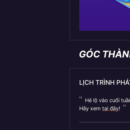
GÓC THÀN
LỊCH TRÌNH PH
Hé lộ vào cuối tuầ
Hãy xem
tại đây
!