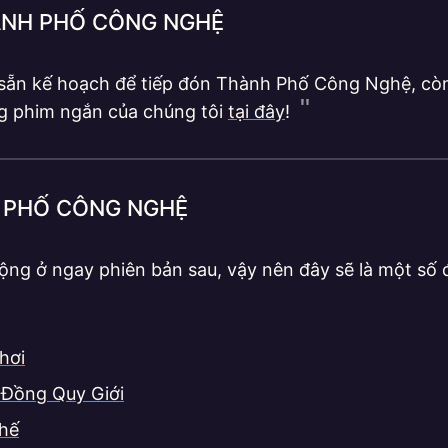
ÀNH PHỐ CÔNG NGHỆ
sẵn kế hoạch để tiếp đón Thành Phố Công Nghệ, còn
g phim ngắn của chúng tôi
tại đây
!
H PHỐ CÔNG NGHỆ
ộng ở ngay phiên bản sau, vậy nên đây sẽ là một số
hơi
 Đồng Quy Giới
hế