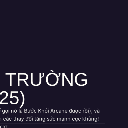
ẤU TRƯỜNG
25)
 gọi nó là Bước Khỏi Arcane được rồi), và
n các thay đổi tăng sức mạnh cực khủng!
000Z