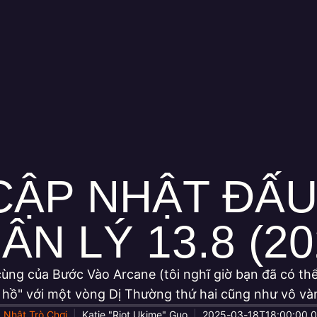
 CẬP NHẬT Đ
ÂN LÝ 13.8 (20
ùng của Bước Vào Arcane (tôi nghĩ giờ bạn đã có thể
g hồ" với một vòng Dị Thường thứ hai cũng như vô và
 Nhật Trò Chơi
Katie "Riot Ukime" Guo
2025-03-18T18:00:00.