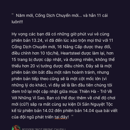
Năm mới, Cổng Dịch Chuyển mới... và hẳn 11 cái
luôn!!!
Hy vọng các bạn đã có những giờ phút vui vẻ cùng
phiên bản 13.24, vì đã đến lúc xáo trộn mọi thứ với 11
Cổng Dịch Chuyển mới, 16 Nâng Cấp được thay đổi,
điều chỉnh hơn 10 tộc/hệ, Heartsteel được làm lại, hơn
15 trang bị được cập nhật, và đương nhiên, không thể
thiếu hơn 20 vị tướng được điều chỉnh. Đây sẽ là một
phiên bản lớn bắt đầu một năm hoành tránh, nhưng
phiên bản tiếp theo cũng sẽ là một cột mốc lớn (vì
những lý do khác), vì đây sẽ là lần đầu tiên chúng tôi
đem trở lại một cập nhật giữa mùa: Thiên Hà - Trở Về
Với Những Vì Sao. Bạn có thể đọc thêm về chế độ chơi
mới (cũ?) sắp ra mắt cùng sự kiện Di Sản Nguyệt Tộc
kể từ phiên bản 14.02 đến phiên bản 14.04 qua bài viết
của đội ngũ phát triển
tại đây
!
RODGER "RIOT PRISM" CAUDILL